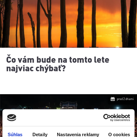
Čo vám bude na tomto lete
najviac chýbať?
pred 2 dňami
Súhlas
Detaily
Nastavenia reklamy
O cookies