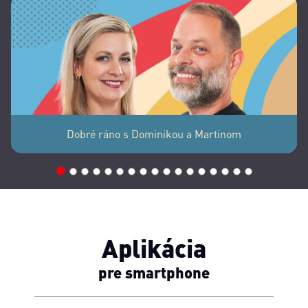
Dobré ráno s Dominikou a Martinom
1
2
3
4
5
6
7
8
9
10
11
12
13
14
15
16
17
Aplikácia
pre smartphone