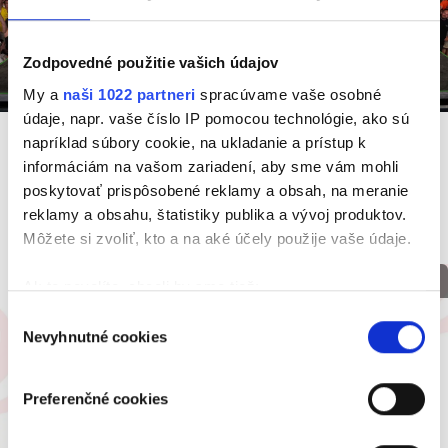
Zodpovedné použitie vašich údajov
My a
naši 1022 partneri
spracúvame vaše osobné
údaje, napr. vaše číslo IP pomocou technológie, ako sú
Takto sme si spolu užili Big
napríklad súbory cookie, na ukladanie a prístup k
informáciám na vašom zariadení, aby sme vám mohli
Summer Fest 2026
poskytovať prispôsobené reklamy a obsah, na meranie
reklamy a obsahu, štatistiky publika a vývoj produktov.
Môžete si zvoliť, kto a na aké účely použije vaše údaje.
pred 2 dňami
Ak to povolíte, chceli by sme tiež:
Zhromažďovať informácie o vašej geografickej
Výber
Nevyhnutné cookies
polohe s presnosťou na niekoľko metrov
súhlasu
Identifikovať vaše zariadenie aktívnym
skenovaním konkrétnych charakteristík (odtlačky
Preferenčné cookies
prstov).
Viac informácií o tom, ako sa spracúvajú vaše osobné