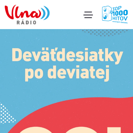
Súťa
toggle
mobile
Podcas
menu
Oldi
part