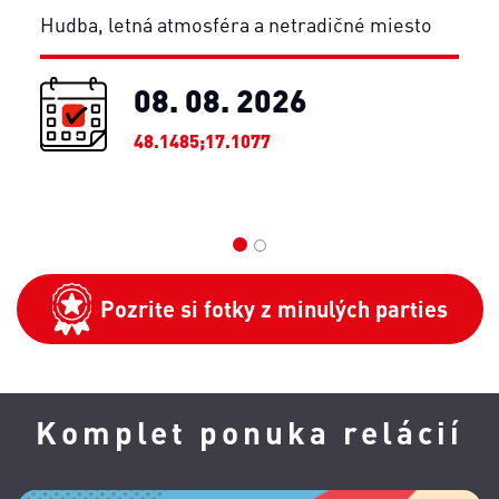
Hudba, letná atmosféra a netradičné miesto
08. 08. 2026
48.1485;17.1077
1
2
Pozrite si fotky z minulých parties
Komplet ponuka relácií