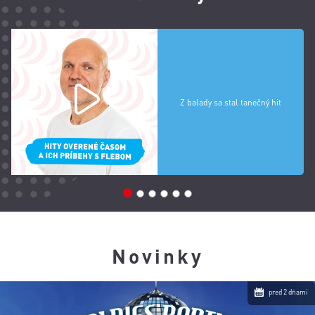
Z balady sa stal tanečný hit
1
2
3
4
5
6
Novinky
pred 2 dňami