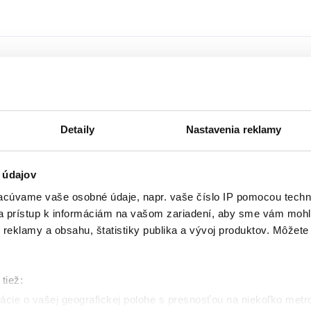
li vašimi obľúbenými vtipnými živo
Detaily
Nastavenia reklamy
 údajov
cúvame vaše osobné údaje, napr. vaše číslo IP pomocou techno
 a prístup k informáciám na vašom zariadení, aby sme vám mohl
reklamy a obsahu, štatistiky publika a vývoj produktov. Môžete s
tiež:
cie o vašej geografickej polohe s presnosťou na niekoľko metr