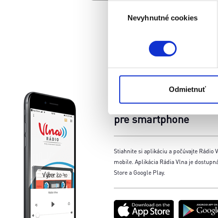
Identifikovať vaše za
Výber
Viac informácií o tom, ako s
Nevyhnutné cookies
súhlasu
kedykoľvek zmeniť alebo odv
Naša webstránka používa coo
analytických cookies na účel
jednoducho ako ste nám ho ud
súhlasu nemá vplyv na zákon
Odmietnuť
Aplikácia
cookies.
pre smartphone
Stiahnite si aplikáciu a počúvajte Rádio V
mobile. Aplikácia Rádia Vlna je dostupn
Store a Google Play.