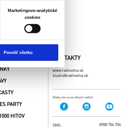
čky prstov).
veniami
. Súhlas môžete
Marketingovo-analytické
cookies
atistických a marketingovo-
 kedykoľvek odvolať tak
chrany súkromia. Odvolanie
ím. Viac informácií o
Povoliť všetko
AŽE
KONTAKTY
INKY
www.radiovlna.sk
studio@radiovlna.sk
ÁVY
CASTY
Sleduj nás na sociálnych sieťach
ES PARTY
1000 HITOV
0908 704 704
SMS: