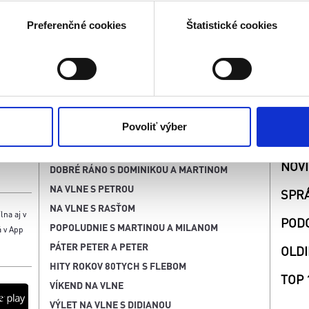
riadenie aktívnym skenovaním konkrétnych charakteristík (odtla
a spracúvajú vaše osobné údaje, nájdete v časti s
vašimi nasta
Preferenčné cookies
Štatistické cookies
olať cez Vyhlásenie o používaní súborov cookie.
kies. Aktívnym nastavením nám udelíte súhlas s využívaním št
 cielenia a personalizácie obsahu reklamy. Tento súhlas môžete
elili opätovným vyvolaním tejto cookie lišty cez nastavenia o
nosť spracúvania vychádzajúceho zo súhlasu pred jeho odvolan
Povoliť výber
SÚŤ
VYSIELANIE
NOV
DOBRÉ RÁNO S DOMINIKOU A MARTINOM
NA VLNE S PETROU
SPR
NA VLNE S RASŤOM
lna aj v
POD
POPOLUDNIE S MARTINOU A MILANOM
á v App
PÁTER PETER A PETER
OLDI
HITY ROKOV 80TYCH S FLEBOM
TOP 
VÍKEND NA VLNE
VÝLET NA VLNE S DIDIANOU