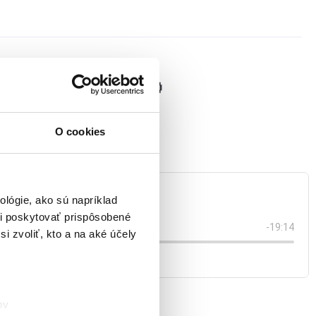
tnými pravdami. 🤫
O cookies
lógie, ako sú napríklad
i poskytovať prispôsobené
i zvoliť, kto a na aké účely
ov