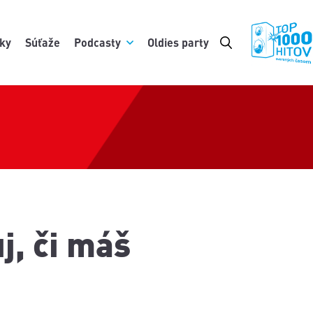
ky
Súťaže
Podcasty
Oldies party
j, či máš