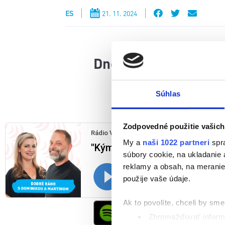
ES
21. 11. 2024
Dnes ste nás zasypa
Súhlas
Zodpovedné použitie vašich
My a
naši 1022 partneri
spra
súbory cookie, na ukladanie
reklamy a obsah, na meranie 
použije vaše údaje.
Ak to povolíte, chceli by sme 
Zhromažďovať informá