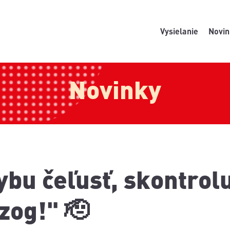
Vysielanie
Novin
Novinky
bu čeľusť, skontrolu
zog!" 🫡