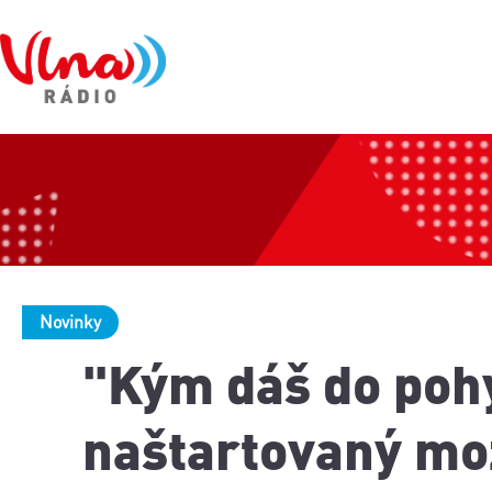
Novinky
"Kým dáš do pohy
naštartovaný mo