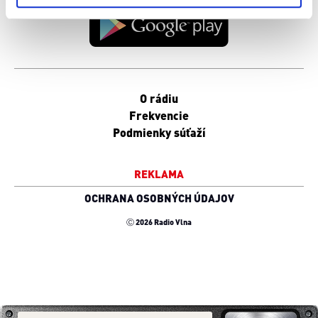
cookies.
O rádiu
Frekvencie
Podmienky súťaží
REKLAMA
OCHRANA OSOBNÝCH ÚDAJOV
Ⓒ 2026 Radio Vlna
Zavrieť [x]
Zavrieť [x]
Zavrieť [x]