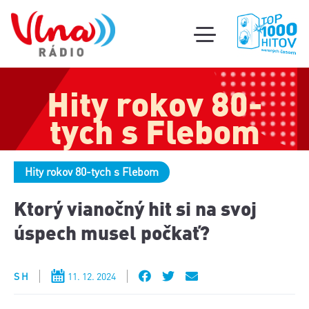
Súťa
toggle
mobile
Podcas
menu
Hity rokov 80-
Oldi
part
tych s Flebom
Hity rokov 80-tych s Flebom
Ktorý vianočný hit si na svoj
úspech musel počkať?
S H
11. 12. 2024