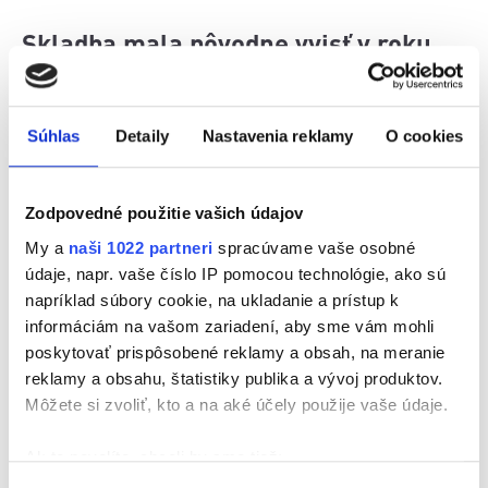
Skladba mala pôvodne vyjsť v roku
1984. Nestalo sa tak, no výsledok, aj
keď neskôr, stál za to!
Súhlas
Detaily
Nastavenia reklamy
O cookies
Zodpovedné použitie vašich údajov
My a
naši 1022 partneri
spracúvame vaše osobné
údaje, napr. vaše číslo IP pomocou technológie, ako sú
napríklad súbory cookie, na ukladanie a prístup k
informáciám na vašom zariadení, aby sme vám mohli
poskytovať prispôsobené reklamy a obsah, na meranie
reklamy a obsahu, štatistiky publika a vývoj produktov.
Môžete si zvoliť, kto a na aké účely použije vaše údaje.
Ak to povolíte, chceli by sme tiež:
Zhromažďovať informácie o vašej geografickej