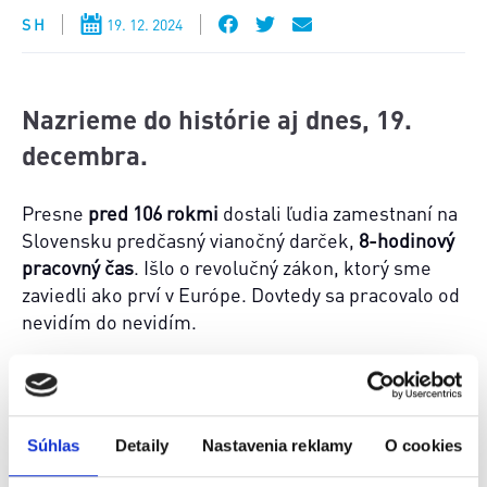
S H
19. 12. 2024
Nazrieme do histórie aj dnes, 19.
decembra.
Presne
pred 106 rokmi
dostali ľudia zamestnaní na
Slovensku predčasný vianočný darček,
8-hodinový
pracovný čas
. Išlo o revolučný zákon, ktorý sme
zaviedli ako prví v Európe. Dovtedy sa pracovalo od
nevidím do nevidím.
Poďme ešte ďalej do histórie.
Pred 170 rokmi
sa
dostalo uznania mužovi menom
Allen Wilson
z
amerického Connecticutu. Získal totiž
patent na
Súhlas
Detaily
Nastavenia reklamy
O cookies
zdokonalený šijací stroj
. Vyriešil totiž posun látky
pri šití.