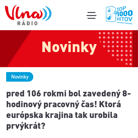
Súťa
toggle
mobile
Podcas
menu
Novinky
Oldi
part
Novinky
pred 106 rokmi bol zavedený 8-
hodinový pracovný čas! Ktorá
európska krajina tak urobila
prvýkrát?