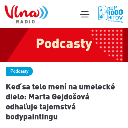
Súťa
toggle
mobile
Podcas
menu
Podcasty
Oldi
part
Podcasty
Keď sa telo mení na umelecké
dielo: Marta Gejdošová
odhaľuje tajomstvá
bodypaintingu