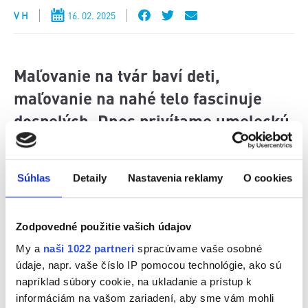
V H
16. 02. 2025
Maľovanie na tvár baví deti,
maľovanie na nahé telo fascinuje
dospelých. Dnes privítame umeleckú
maliarku Martu Gejdošovú, ktorá sa
venuje bodypaintingu. Prečo si
Súhlas
Detaily
Nastavenia reklamy
O cookies
vybrala práve telo ako svoje plátno?
Ako sa tvorí na krivkách, ktoré sa
Zodpovedné použitie vašich údajov
neustále menia? Všetko prezradí v
My a
naši 1022 partneri
spracúvame vaše osobné
Talkshow na Vlne s Didianou.
údaje, napr. vaše číslo IP pomocou technológie, ako sú
napríklad súbory cookie, na ukladanie a prístup k
informáciám na vašom zariadení, aby sme vám mohli