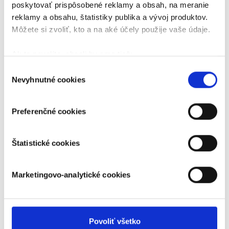
poskytovať prispôsobené reklamy a obsah, na meranie
reklamy a obsahu, štatistiky publika a vývoj produktov.
Môžete si zvoliť, kto a na aké účely použije vaše údaje.
Ak to povolíte, chceli by sme tiež:
Zhromažďovať informácie o vašej geografickej
Výber
Nevyhnutné cookies
polohe s presnosťou na niekoľko metrov
súhlasu
Identifikovať vaše zariadenie aktívnym
skenovaním konkrétnych charakteristík (odtlačky
Preferenčné cookies
prstov).
Viac informácií o tom, ako sa spracúvajú vaše osobné
Štatistické cookies
údaje, nájdete v časti s
vašimi nastaveniami
. Súhlas
môžete kedykoľvek zmeniť alebo odvolať cez Vyhlásenie
o používaní súborov cookie.
Marketingovo-analytické cookies
Naša webstránka používa cookies. Aktívnym
nastavením nám udelíte súhlas s využívaním
štatistických a marketingovo-analytických cookies na
Aplikácia
Povoliť všetko