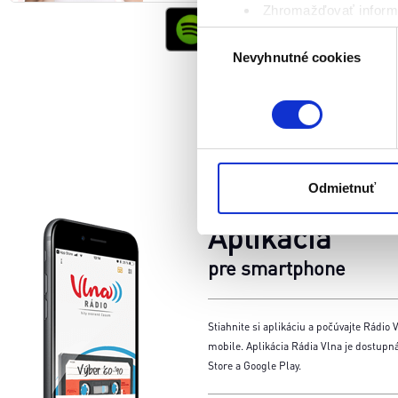
Zhromažďovať informá
Identifikovať vaše za
Výber
Viac informácií o tom, ako s
Nevyhnutné cookies
súhlasu
kedykoľvek zmeniť alebo odv
Naša webstránka používa coo
analytických cookies na účel
jednoducho ako ste nám ho ud
súhlasu nemá vplyv na zákon
Odmietnuť
cookies.
Aplikácia
pre smartphone
Stiahnite si aplikáciu a počúvajte Rádio V
mobile. Aplikácia Rádia Vlna je dostupn
Store a Google Play.