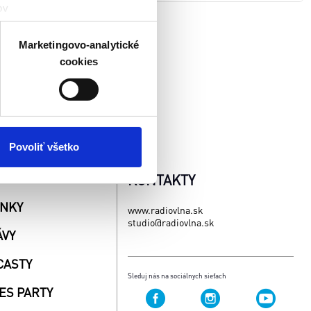
ov
čky prstov).
veniami
. Súhlas môžete
Marketingovo-analytické
cookies
atistických a marketingovo-
 kedykoľvek odvolať tak
chrany súkromia. Odvolanie
ím. Viac informácií o
Povoliť všetko
AŽE
KONTAKTY
INKY
www.radiovlna.sk
studio@radiovlna.sk
ÁVY
CASTY
Sleduj nás na sociálnych sieťach
ES PARTY