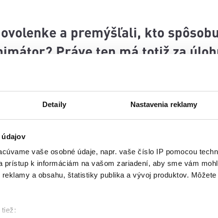
dovolenke a premýšľali, kto spôsobuj
nimátor? Práve ten má totiž za úloh
nuť. Viac o tom, aká je práca animá
ulik.
Detaily
Nastavenia reklamy
 údajov
cúvame vaše osobné údaje, napr. vaše číslo IP pomocou techno
 a prístup k informáciám na vašom zariadení, aby sme vám mohl
reklamy a obsahu, štatistiky publika a vývoj produktov. Môžete s
tiež: