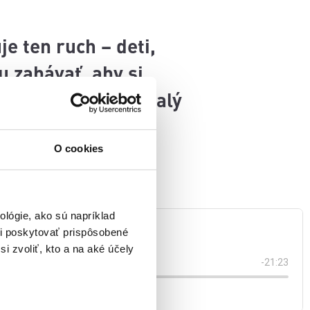
e ten ruch – deti,
u zabávať, aby si
tora, prezradí bývalý
O cookies
lógie, ako sú napríklad
i poskytovať prispôsobené
i zvoliť, kto a na aké účely