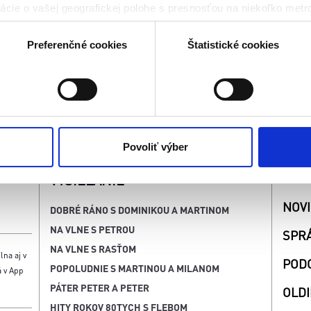
cie o vašej geografickej polohe s presnosťou na niekoľko metr
riadenie aktívnym skenovaním konkrétnych charakteristík (odtla
a spracúvajú vaše osobné údaje, nájdete v časti s
vašimi nasta
Preferenčné cookies
Štatistické cookies
olať cez Vyhlásenie o používaní súborov cookie.
kies. Aktívnym nastavením nám udelíte súhlas s využívaním št
 cielenia a personalizácie obsahu reklamy. Tento súhlas môžete
elili opätovným vyvolaním tejto cookie lišty cez nastavenia o
nosť spracúvania vychádzajúceho zo súhlasu pred jeho odvolan
Povoliť výber
SÚŤ
VYSIELANIE
NOV
DOBRÉ RÁNO S DOMINIKOU A MARTINOM
NA VLNE S PETROU
SPR
NA VLNE S RASŤOM
lna aj v
POD
POPOLUDNIE S MARTINOU A MILANOM
á v App
PÁTER PETER A PETER
OLDI
HITY ROKOV 80TYCH S FLEBOM