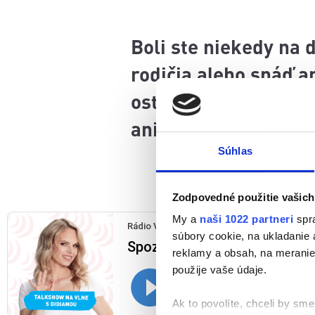
Boli ste niekedy na 
rodičia alebo snáď a
ostatní mohli oddých
animátor Richard Pik
Súhlas
Zodpovedné použitie vašich
My a
naši 1022 partneri
spra
súbory cookie, na ukladanie
reklamy a obsah, na meranie 
použije vaše údaje.
Ak to povolíte, chceli by sme 