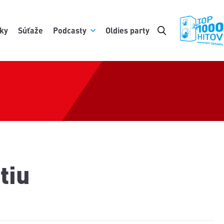
ky
Súťaže
Podcasty
Oldies party
tiu