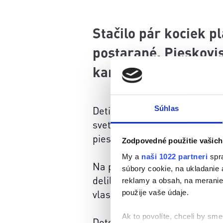
Stačilo pár kociek p
postarané. Pieskovis
kamarátstvo.
Súhlas
Deti si stavali hrady, piekli
sveta. Každý donesený autíč
pieskovom projekte.
Zodpovedné použitie vašich
My a
naši 1022 partneri
spra
Na pieskovisku sa zabúdalo na
súbory cookie, na ukladanie
delili sa o formičky alebo súp
reklamy a obsah, na meranie 
vlasov aj za tričko –, ale nik
použije vaše údaje.
Ak to povolíte, chceli by sme 
Detské ihriská aj dnes hrajú 