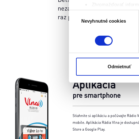
Zhromažďovať informá
nezameniteľné čaro. Je to mies
Identifikovať vaše za
Výber
raz postavil pieskový hrad, te
Viac informácií o tom, ako s
Nevyhnutné cookies
súhlasu
kedykoľvek zmeniť alebo odv
Naša webstránka používa coo
analytických cookies na účel
jednoducho ako ste nám ho ud
súhlasu nemá vplyv na zákon
Odmietnuť
cookies.
Aplikácia
pre smartphone
Stiahnite si aplikáciu a počúvajte Rádio V
mobile. Aplikácia Rádia Vlna je dostupn
Store a Google Play.