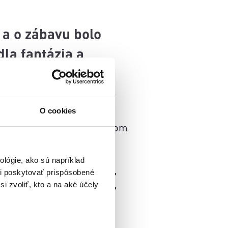
 a o zábavu bolo
la fantázia a
O cookies
 ako keby išlo o záchranu
 cenným nástrojom vo veľkom
lógie, ako sú napríklad
sebou dohadovali pravidlá,
i poskytovať prispôsobené
i úplne všade – do topánok,
i zvoliť, kto a na aké účely
ko má stále svoje