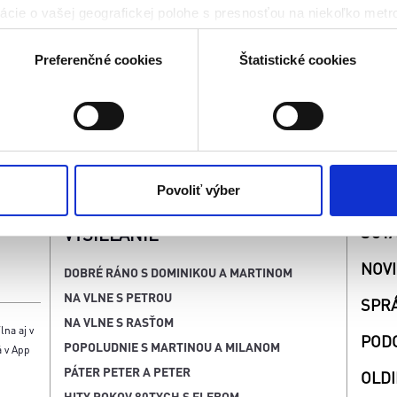
cie o vašej geografickej polohe s presnosťou na niekoľko metr
to, kde sa rozvíja fantázia, učí trpezlivosť a vznika
riadenie aktívnym skenovaním konkrétnych charakteristík (odtla
n vie, že šťastie môže byť aj z piesku.
a spracúvajú vaše osobné údaje, nájdete v časti s
vašimi nasta
Preferenčné cookies
Štatistické cookies
olať cez Vyhlásenie o používaní súborov cookie.
kies. Aktívnym nastavením nám udelíte súhlas s využívaním št
 cielenia a personalizácie obsahu reklamy. Tento súhlas môžete
elili opätovným vyvolaním tejto cookie lišty cez nastavenia o
nosť spracúvania vychádzajúceho zo súhlasu pred jeho odvolan
Povoliť výber
SÚŤ
VYSIELANIE
NOV
DOBRÉ RÁNO S DOMINIKOU A MARTINOM
NA VLNE S PETROU
SPR
NA VLNE S RASŤOM
lna aj v
POD
POPOLUDNIE S MARTINOU A MILANOM
á v App
PÁTER PETER A PETER
OLDI
HITY ROKOV 80TYCH S FLEBOM