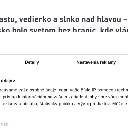
lastu, vedierko a slnko nad hlavou –
ko bolo svetom bez hraníc, kde vlád
Detaily
Nastavenia reklamy
 pieskové koláče a kopali tunely s takým nasadením,
kový vyklápač, lopatka či zaprášená bábovka bola
 údajov
cúvame vaše osobné údaje, napr. vaše číslo IP pomocou techno
 čas. Rodičia sedeli na lavičkách a deti si medzi 
 a prístup k informáciám na vašom zariadení, aby sme vám mohl
erili o najväčší koláč. Zrnká piesku sa síce dostal
reklamy a obsahu, štatistiky publika a vývoj produktov. Môžete s
omu to nevadilo.
tiež:
všetkými farbami a sú plné preliezok, no pieskovis