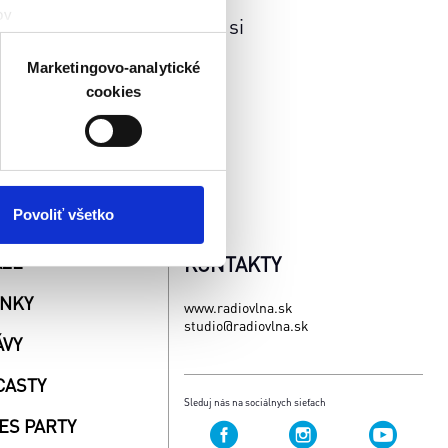
ov
jú prvé priateľstvá. A kto si
čky prstov).
veniami
. Súhlas môžete
Marketingovo-analytické
cookies
atistických a marketingovo-
 kedykoľvek odvolať tak
chrany súkromia. Odvolanie
ím. Viac informácií o
Povoliť všetko
AŽE
KONTAKTY
INKY
www.radiovlna.sk
studio@radiovlna.sk
ÁVY
CASTY
Sleduj nás na sociálnych sieťach
ES PARTY