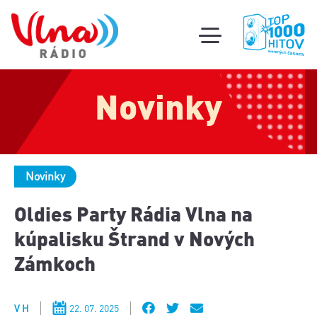
Súťa
toggle
mobile
Podcas
menu
Novinky
Oldi
part
Novinky
Oldies Party Rádia Vlna na
kúpalisku Štrand v Nových
Zámkoch
V H
22. 07. 2025