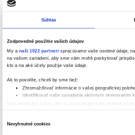
Súhlas
Zodpovedné použitie vašich údajov
My a
naši 1022 partneri
spracúvame vaše osobné údaje, napr
na vašom zariadení, aby sme vám mohli poskytovať prispôsob
kto a na aké účely použije vaše údaje.
Ak to povolíte, chceli by sme tiež:
Zhromažďovať informácie o vašej geografickej poloh
Identifikovať vaše zariadenie aktívnym skenovaním ko
Viac informácií o tom, ako sa spracúvajú vaše osobné údaje,
používaní súborov cookie.
Výber
Nevyhnutné cookies
súhlasu
Naša webstránka používa cookies. Aktívnym nastavením nám 
personalizácie obsahu reklamy. Tento súhlas môžete kedykoľ