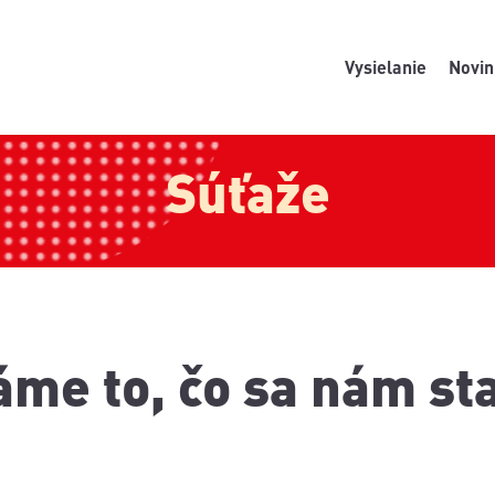
Vysielanie
Novin
Súťaže
áme to, čo sa nám st