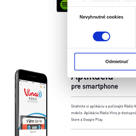
Zhromažďovať informá
Identifikovať vaše za
Výber
Viac informácií o tom, ako s
Nevyhnutné cookies
súhlasu
kedykoľvek zmeniť alebo odv
Naša webstránka používa coo
analytických cookies na účel
jednoducho ako ste nám ho ud
súhlasu nemá vplyv na zákon
Odmietnuť
cookies.
Aplikácia
pre smartphone
Stiahnite si aplikáciu a počúvajte Rádio V
mobile. Aplikácia Rádia Vlna je dostupn
Store a Google Play.