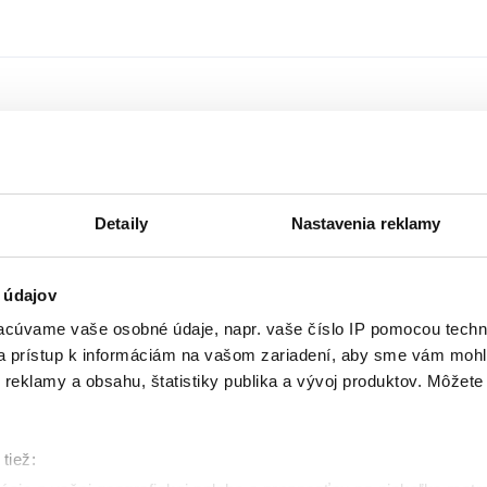
o (u)videli, (za)počuli, (za)voňali al
! ⌚☝️🤫
Detaily
Nastavenia reklamy
 údajov
cúvame vaše osobné údaje, napr. vaše číslo IP pomocou techno
 a prístup k informáciám na vašom zariadení, aby sme vám mohl
reklamy a obsahu, štatistiky publika a vývoj produktov. Môžete s
tiež: