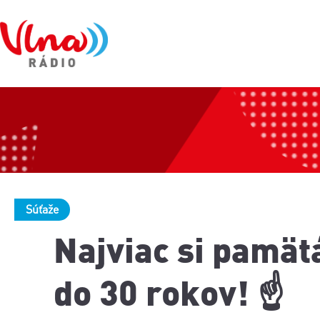
Súťaže
Najviac si pamät
do 30 rokov! ☝️