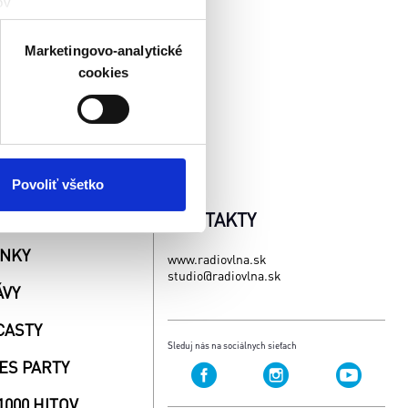
ov
čky prstov).
veniami
. Súhlas môžete
Marketingovo-analytické
cookies
atistických a marketingovo-
 kedykoľvek odvolať tak
chrany súkromia. Odvolanie
ím. Viac informácií o
Povoliť všetko
AŽE
KONTAKTY
INKY
www.radiovlna.sk
studio@radiovlna.sk
ÁVY
CASTY
Sleduj nás na sociálnych sieťach
ES PARTY
1000 HITOV