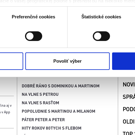
cie o vašej geografickej polohe s presnosťou na niekoľko metr
riadenie aktívnym skenovaním konkrétnych charakteristík (odtla
a spracúvajú vaše osobné údaje, nájdete v časti s
vašimi nasta
Preferenčné cookies
Štatistické cookies
olať cez Vyhlásenie o používaní súborov cookie.
kies. Aktívnym nastavením nám udelíte súhlas s využívaním št
 cielenia a personalizácie obsahu reklamy. Tento súhlas môžete
elili opätovným vyvolaním tejto cookie lišty cez nastavenia o
nosť spracúvania vychádzajúceho zo súhlasu pred jeho odvolan
Povoliť výber
SÚŤ
VYSIELANIE
NOV
DOBRÉ RÁNO S DOMINIKOU A MARTINOM
NA VLNE S PETROU
SPR
NA VLNE S RASŤOM
lna aj v
POD
POPOLUDNIE S MARTINOU A MILANOM
á v App
PÁTER PETER A PETER
OLDI
HITY ROKOV 80TYCH S FLEBOM
TOP 