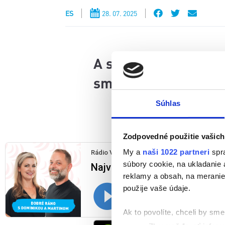
ES
28. 07. 2025
A stačí, aby sme nieč
sme sa vrátili v čase
Súhlas
Zodpovedné použitie vašich
My a
naši 1022 partneri
spra
súbory cookie, na ukladanie
reklamy a obsah, na meranie 
použije vaše údaje.
Ak to povolíte, chceli by sme 