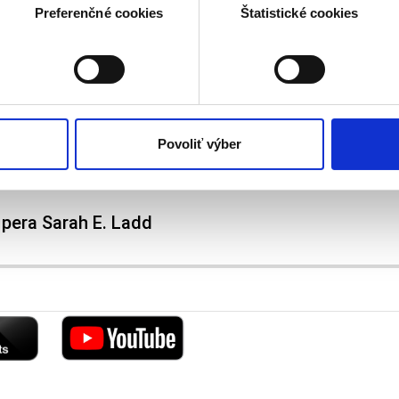
a spracúvajú vaše osobné údaje, nájdete v časti s
vašimi nasta
Preferenčné cookies
Štatistické cookies
olať cez Vyhlásenie o používaní súborov cookie.
kies. Aktívnym nastavením nám udelíte súhlas s využívaním št
Zdroj obrázku: Ikar
 cielenia a personalizácie obsahu reklamy. Tento súhlas môžete
elili opätovným vyvolaním tejto cookie lišty cez nastavenia o
nosť spracúvania vychádzajúceho zo súhlasu pred jeho odvolan
Povoliť výber