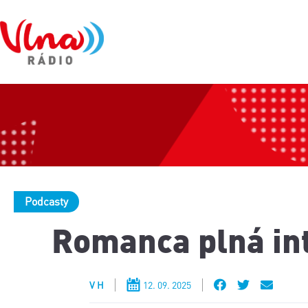
Podcasty
Romanca plná int
V H
12. 09. 2025