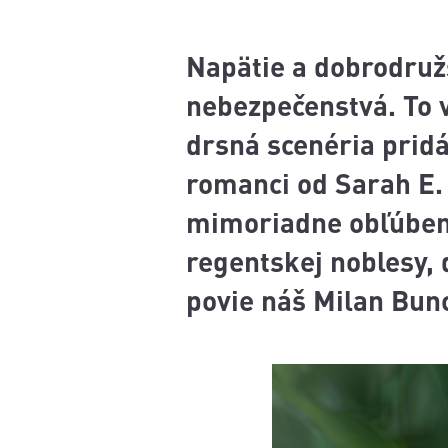
Napätie a dobrodružs
nebezpečenstvá. To v
drsná scenéria pridá
romanci od Sarah E.
mimoriadne obľúbená
regentskej noblesy,
povie náš Milan Bun