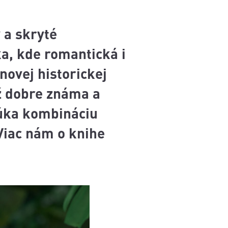
 a skryté
ka, kde romantická i
novej historickej
ž dobre známa a
núka kombináciu
Viac nám o knihe