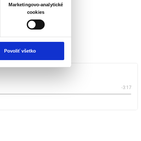
veniami
. Súhlas môžete
Marketingovo-analytické
cookies
atistických a marketingovo-
 kedykoľvek odvolať tak
chrany súkromia. Odvolanie
ím. Viac informácií o
Povoliť všetko