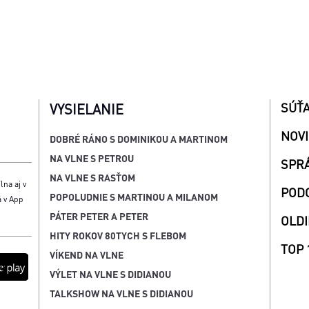
SÚŤ
VYSIELANIE
NOV
DOBRÉ RÁNO S DOMINIKOU A MARTINOM
NA VLNE S PETROU
SPR
NA VLNE S RASŤOM
lna aj v
POD
POPOLUDNIE S MARTINOU A MILANOM
á v App
PÁTER PETER A PETER
OLDI
HITY ROKOV 80TYCH S FLEBOM
TOP 
VÍKEND NA VLNE
VÝLET NA VLNE S DIDIANOU
TALKSHOW NA VLNE S DIDIANOU