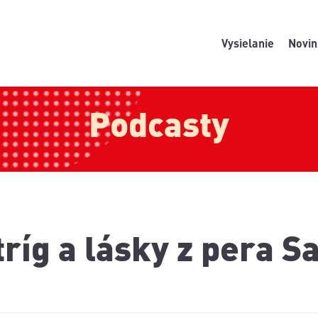
Vysielanie
Novin
Podcasty
ríg a lásky z pera S