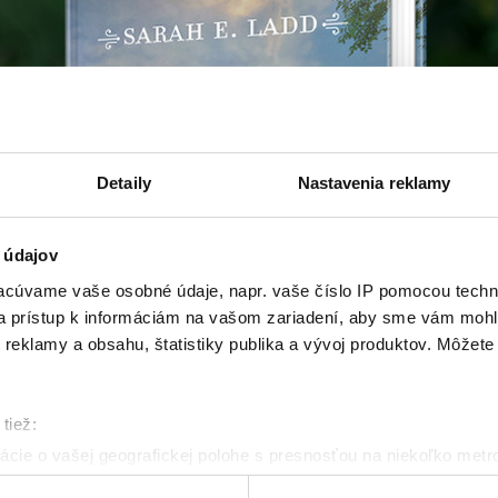
Detaily
Nastavenia reklamy
 údajov
cúvame vaše osobné údaje, napr. vaše číslo IP pomocou techno
 a prístup k informáciám na vašom zariadení, aby sme vám mohl
reklamy a obsahu, štatistiky publika a vývoj produktov. Môžete s
tiež:
cie o vašej geografickej polohe s presnosťou na niekoľko metr
riadenie aktívnym skenovaním konkrétnych charakteristík (odtla