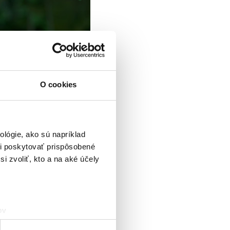
O cookies
lógie, ako sú napríklad
i poskytovať prispôsobené
i zvoliť, kto a na aké účely
ov
čky prstov).