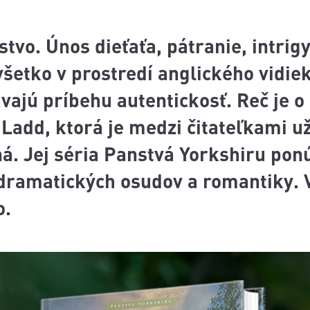
tvo. Únos dieťaťa, pátranie, intrigy
šetko v prostredí anglického vidie
vajú príbehu autentickosť. Reč je o 
 Ladd, ktorá je medzi čitateľkami u
. Jej séria Panstvá Yorkshiru po
 dramatických osudov a romantiky. 
o.