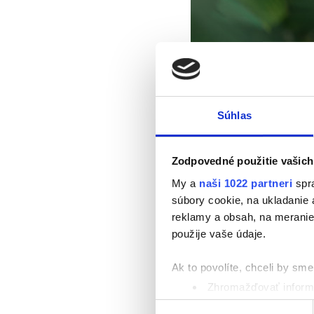
Súhlas
Zodpovedné použitie vašich
My a
naši 1022 partneri
spra
súbory cookie, na ukladanie
reklamy a obsah, na meranie 
použije vaše údaje.
Ak to povolíte, chceli by sme 
Zhromažďovať informá
Identifikovať vaše za
Výber