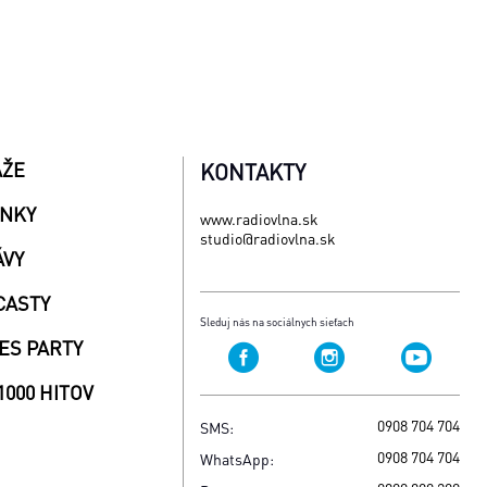
AŽE
KONTAKTY
INKY
www.radiovlna.sk
studio@radiovlna.sk
ÁVY
CASTY
Sleduj nás na sociálnych sieťach
ES PARTY
1000 HITOV
0908 704 704
SMS:
0908 704 704
WhatsApp: