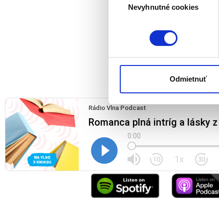
Viac informácií o tom, ako s
Nevyhnutné cookies
súhlasu
kedykoľvek zmeniť alebo odv
Naša webstránka používa coo
analytických cookies na účel
jednoducho ako ste nám ho ud
súhlasu nemá vplyv na zákon
Odmietnuť
cookies.