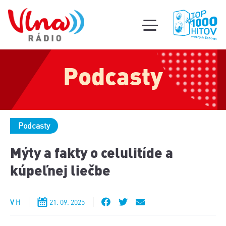
Súťa
toggle
mobile
Podcas
menu
Podcasty
Oldi
part
Podcasty
Mýty a fakty o celulitíde a
kúpeľnej liečbe
V H
21. 09. 2025