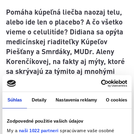
Pomáha kúpeľná liečba naozaj telu,
alebo ide len o placebo? A čo všetko
vieme o celulitíde? Didiana sa opýta
medicínskej riaditeľky Kúpeľov
Piešťany a Smrdáky, MUDr. Aleny
Korenčíkovej, na fakty aj mýty, ktoré
sa skrývajú za týmito aj mnohými
ďalšími zdravotnými témami.
Súhlas
Detaily
Nastavenia reklamy
O cookies
Zodpovedné použitie vašich údajov
My a
naši 1022 partneri
spracúvame vaše osobné