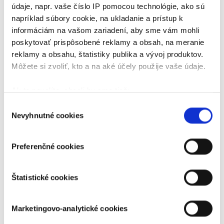
údaje, napr. vaše číslo IP pomocou technológie, ako sú
napríklad súbory cookie, na ukladanie a prístup k
informáciám na vašom zariadení, aby sme vám mohli
poskytovať prispôsobené reklamy a obsah, na meranie
reklamy a obsahu, štatistiky publika a vývoj produktov.
Môžete si zvoliť, kto a na aké účely použije vaše údaje.
Ak to povolíte, chceli by sme tiež:
Zhromažďovať informácie o vašej geografickej
Výber
Nevyhnutné cookies
polohe s presnosťou na niekoľko metrov
súhlasu
Identifikovať vaše zariadenie aktívnym
skenovaním konkrétnych charakteristík (odtlačky
Preferenčné cookies
prstov).
Viac informácií o tom, ako sa spracúvajú vaše osobné
Štatistické cookies
údaje, nájdete v časti s
vašimi nastaveniami
. Súhlas
môžete kedykoľvek zmeniť alebo odvolať cez Vyhlásenie
o používaní súborov cookie.
Marketingovo-analytické cookies