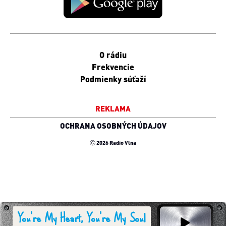
O rádiu
Frekvencie
Podmienky súťaží
REKLAMA
OCHRANA OSOBNÝCH ÚDAJOV
Ⓒ 2026 Radio Vlna
Zavrieť [x]
Zavrieť [x]
Zavrieť [x]
You're My Heart, You're My Soul