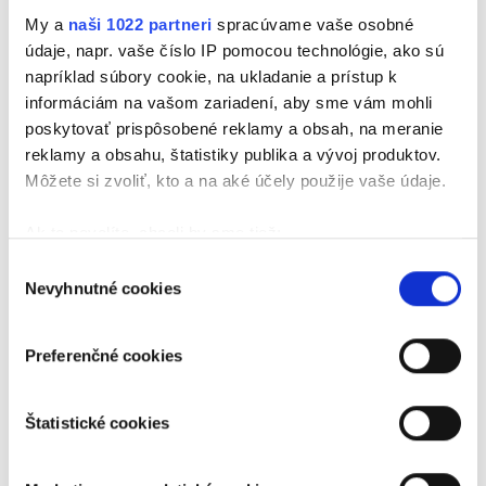
My a
naši 1022 partneri
spracúvame vaše osobné
údaje, napr. vaše číslo IP pomocou technológie, ako sú
napríklad súbory cookie, na ukladanie a prístup k
informáciám na vašom zariadení, aby sme vám mohli
poskytovať prispôsobené reklamy a obsah, na meranie
reklamy a obsahu, štatistiky publika a vývoj produktov.
Môžete si zvoliť, kto a na aké účely použije vaše údaje.
Ak to povolíte, chceli by sme tiež:
Zhromažďovať informácie o vašej geografickej
Výber
Nevyhnutné cookies
polohe s presnosťou na niekoľko metrov
súhlasu
Identifikovať vaše zariadenie aktívnym
skenovaním konkrétnych charakteristík (odtlačky
Preferenčné cookies
prstov).
Viac informácií o tom, ako sa spracúvajú vaše osobné
Štatistické cookies
údaje, nájdete v časti s
vašimi nastaveniami
. Súhlas
môžete kedykoľvek zmeniť alebo odvolať cez Vyhlásenie
o používaní súborov cookie.