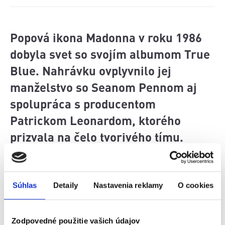
Popová ikona Madonna v roku 1986
dobyla svet so svojím albumom True
Blue. Nahrávku ovplyvnilo jej
manželstvo so Seanom Pennom aj
spolupráca s producentom
Patrickom Leonardom, ktorého
prizvala na čelo tvorivého tímu.
Výsledkom bol album, v ktorom sa
naplno prejavilo jej citové
rozpoloženie aj hudobná sila.
Súhlas
Detaily
Nastavenia reklamy
O cookies
Zodpovedné použitie vašich údajov