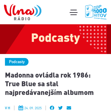
Súťa
toggle
mobile
Podcas
menu
Podcasty
Oldi
part
Podcasty
Madonna ovládla rok 1986:
True Blue sa stal
najpredávanejším albumom
V H
24. 09. 2025