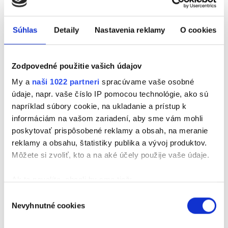
Súhlas
Detaily
Nastavenia reklamy
O cookies
Zdroj obrázku: Ikar
Zodpovedné použitie vašich údajov
My a
naši 1022 partneri
spracúvame vaše osobné
Každý mocnár je rád, keď má hlúpy národ.
údaje, napr. vaše číslo IP pomocou technológie, ako sú
Najväčším nebezpečenstvom pre mocných sú
napríklad súbory cookie, na ukladanie a prístup k
vzdelanci. Tí robia šarapatu, nie hlupáci.... Aj takúto
informáciám na vašom zariadení, aby sme vám mohli
aktuálnu a veľmi trefnú vetu si môžete prečítať v
poskytovať prispôsobené reklamy a obsah, na meranie
novom beletrizovanom životopise Jozefa Banáša.
reklamy a obsahu, štatistiky publika a vývoj produktov.
Po knihách o Dubčekovi, Štefánikovi, Stodolovi a
Môžete si zvoliť, kto a na aké účely použije vaše údaje.
Baťovi je tu prvý raz žena, spisovateľka Božena
Slančíková Timrava. Román sa volá Tichá rebelka
Ak to povolíte, chceli by sme tiež:
Timrava a náš Milan Buno sa o nej zhováral nielen s
Zhromažďovať informácie o vašej geografickej
Výber
autorom, ale pár dojmov pridala aj Adela
Nevyhnutné cookies
polohe s presnosťou na niekoľko metrov
súhlasu
Vinczeová.
Identifikovať vaše zariadenie aktívnym