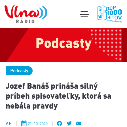
Súťa
toggle
mobile
Podcas
menu
Podcasty
Oldi
part
Podcasty
Jozef Banáš prináša silný
príbeh spisovateľky, ktorá sa
nebála pravdy
V H
21. 10. 2025