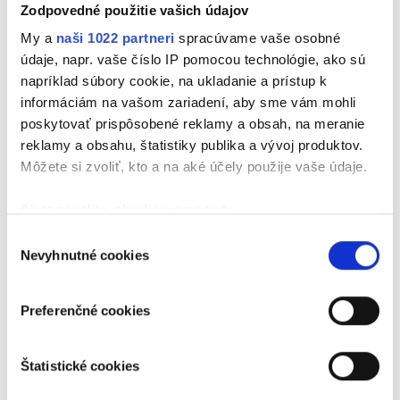
Zodpovedné použitie vašich údajov
sa na nezabudnuteľnú noc, ktorá bude patriť
najväčším hitom minulých desaťročí. 🎧 O hudbu sa
My a
naši 1022 partneri
spracúvame vaše osobné
postará DJ Peter Hurajt a 🎤 večerom vás prevedie
údaje, napr. vaše číslo IP pomocou technológie, ako sú
moderátor Milan Švikruha.
napríklad súbory cookie, na ukladanie a prístup k
informáciám na vašom zariadení, aby sme vám mohli
poskytovať prispôsobené reklamy a obsah, na meranie
🎟️ Vstupné: 15 € — vstupenky sa budú predávať len
reklamy a obsahu, štatistiky publika a vývoj produktov.
na mieste.
Môžete si zvoliť, kto a na aké účely použije vaše údaje.
Ak to povolíte, chceli by sme tiež:
Príďte si zatancovať a zaspievať hity, ktoré
Zhromažďovať informácie o vašej geografickej
Výber
nestarnú! 💃🕺
Nevyhnutné cookies
polohe s presnosťou na niekoľko metrov
súhlasu
Identifikovať vaše zariadenie aktívnym
Pripravili sme si pre vás aj súťaž
skenovaním konkrétnych charakteristík (odtlačky
Preferenčné cookies
prstov).
Stačí, ak vyplníte formulár a ste v hre o 2 vstupenky
Viac informácií o tom, ako sa spracúvajú vaše osobné
na Oldies Party, ktorá sa uskutoční v Arkádia Clube
Štatistické cookies
údaje, nájdete v časti s
vašimi nastaveniami
. Súhlas
v Galante. Mená výhercov vyhlásime vo vysielaní
môžete kedykoľvek zmeniť alebo odvolať cez Vyhlásenie
Rádia Vlna počas troch súťažných dní od 18.11. do