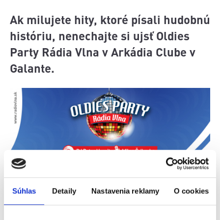
Ak milujete hity, ktoré písali hudobnú
históriu, nenechajte si ujsť Oldies
Party Rádia Vlna v Arkádia Clube v
Galante.
Súhlas
Detaily
Nastavenia reklamy
O cookies
Oldies Party Rádia Vlna v Arkádia Clube v Galante
sa uskutoční v sobotu 22. novembra 2025. Pripravte