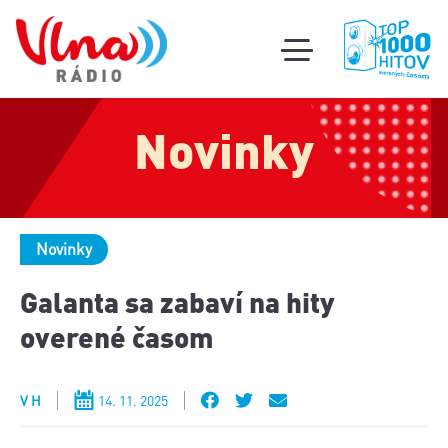
Súťa
toggle
mobile
Podcas
menu
Novinky
Oldi
part
Novinky
Galanta sa zabaví na hity
overené časom
V H
14. 11. 2025