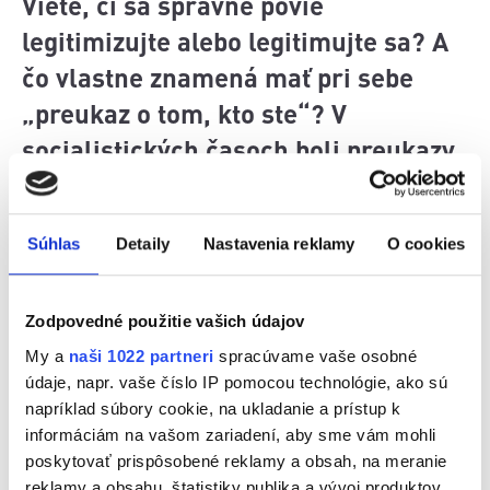
Viete, či sa správne povie
legitimizujte alebo legitimujte sa? A
čo vlastne znamená mať pri sebe
„preukaz o tom, kto ste“? V
socialistických časoch boli preukazy
symbolom dôležitosti a
spoločenského postavenia. Čím viac
Súhlas
Detaily
Nastavenia reklamy
O cookies
ste ich mali, tým väčší ste boli „pán“.
Ako to celé začalo sa dozviete v
Zodpovedné použitie vašich údajov
dnešnej časti nášho podcastu.
My a
naši 1022 partneri
spracúvame vaše osobné
údaje, napr. vaše číslo IP pomocou technológie, ako sú
napríklad súbory cookie, na ukladanie a prístup k
informáciám na vašom zariadení, aby sme vám mohli
poskytovať prispôsobené reklamy a obsah, na meranie
reklamy a obsahu, štatistiky publika a vývoj produktov.