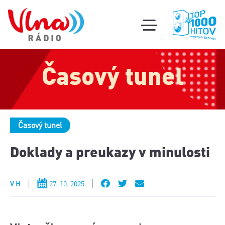
Súťa
toggle
mobile
Podcas
menu
Časový tunel
Oldi
part
Časový tunel
Doklady a preukazy v minulosti
V H
27. 10. 2025