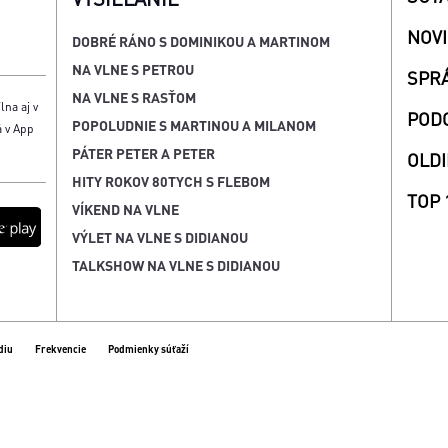
NOV
DOBRÉ RÁNO S DOMINIKOU A MARTINOM
NA VLNE S PETROU
SPR
NA VLNE S RASŤOM
lna aj v
POD
POPOLUDNIE S MARTINOU A MILANOM
á v App
PÁTER PETER A PETER
OLDI
HITY ROKOV 80TYCH S FLEBOM
TOP 
VÍKEND NA VLNE
VÝLET NA VLNE S DIDIANOU
TALKSHOW NA VLNE S DIDIANOU
diu
Frekvencie
Podmienky súťaží