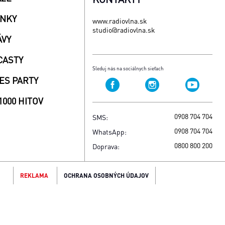
INKY
www.radiovlna.sk
studio@radiovlna.sk
ÁVY
CASTY
Sleduj nás na sociálnych sieťach
ES PARTY
1000 HITOV
0908 704 704
SMS:
0908 704 704
WhatsApp:
0800 800 200
Doprava:
REKLAMA
OCHRANA OSOBNÝCH ÚDAJOV