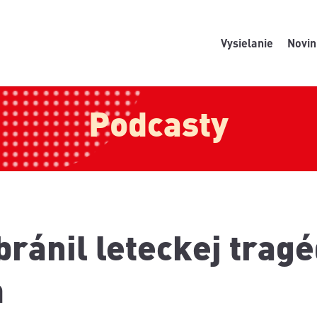
Vysielanie
Novin
Podcasty
ránil leteckej tragéd
m