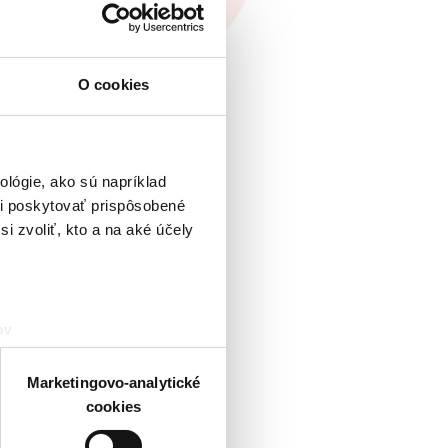
O cookies
lógie, ako sú napríklad
i poskytovať prispôsobené
i zvoliť, kto a na aké účely
ov
čky prstov).
veniami
. Súhlas môžete
Marketingovo-analytické
cookies