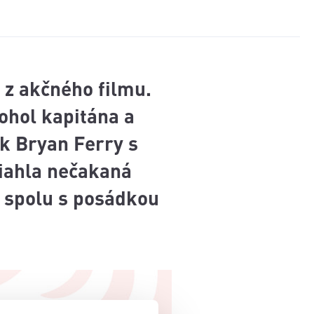
 z akčného filmu.
ohol kapitána a
ák Bryan Ferry s
asiahla nečakaná
ý spolu s posádkou