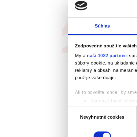
Súhlas
Zodpovedné použitie vašich
My a
naši 1022 partneri
spra
súbory cookie, na ukladanie
reklamy a obsah, na meranie 
použije vaše údaje.
Ak to povolíte, chceli by sme 
Zhromažďovať informá
Identifikovať vaše za
Výber
Viac informácií o tom, ako s
Nevyhnutné cookies
súhlasu
kedykoľvek zmeniť alebo odv