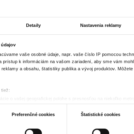
Detaily
Nastavenia reklamy
 údajov
cúvame vaše osobné údaje, napr. vaše číslo IP pomocou techno
 a prístup k informáciám na vašom zariadení, aby sme vám mohl
reklamy a obsahu, štatistiky publika a vývoj produktov. Môžete s
tiež:
cie o vašej geografickej polohe s presnosťou na niekoľko metr
riadenie aktívnym skenovaním konkrétnych charakteristík (odtla
a spracúvajú vaše osobné údaje, nájdete v časti s
vašimi nasta
Preferenčné cookies
Štatistické cookies
olať cez Vyhlásenie o používaní súborov cookie.