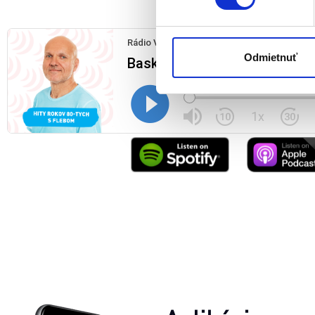
Naša webstránka používa coo
analytických cookies na účel
jednoducho ako ste nám ho ud
súhlasu nemá vplyv na zákon
Odmietnuť
cookies.