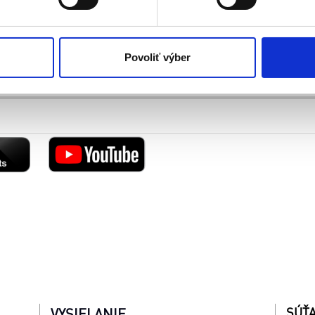
kies. Aktívnym nastavením nám udelíte súhlas s využívaním št
 cielenia a personalizácie obsahu reklamy. Tento súhlas môžete
elili opätovným vyvolaním tejto cookie lišty cez nastavenia o
nosť spracúvania vychádzajúceho zo súhlasu pred jeho odvolan
Povoliť výber
SÚŤ
VYSIELANIE