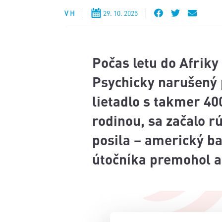
V H
29. 10. 2025
Počas letu do Afriky
Psychicky narušený 
lietadlo s takmer 40
rodinou, sa začalo rú
posila – americký ba
útočníka premohol a