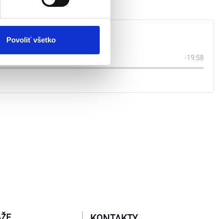
atistických a marketingovo-
 kedykoľvek odvolať tak
chrany súkromia. Odvolanie
ím. Viac informácií o
Povoliť všetko
AŽE
KONTAKTY