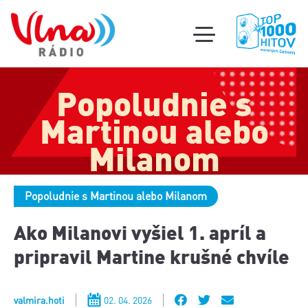
Súťa
toggle
mobile
Podcas
menu
Popoludnie s
Oldi
part
Martinou alebo
Milanom
Popoludnie s Martinou alebo Milanom
Ako Milanovi vyšiel 1. apríl a
pripravil Martine krušné chvíle
valmira.hoti
02. 04. 2026