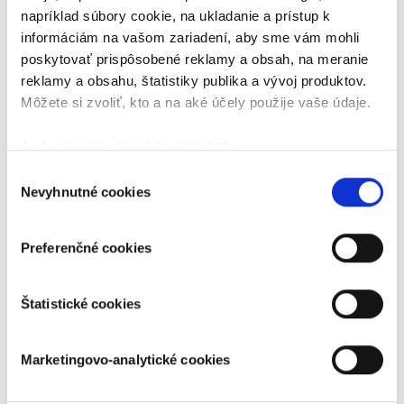
Vypočujte si, čo Milan vyviedol Martine na prvého
napríklad súbory cookie, na ukladanie a prístup k
apríla.
informáciám na vašom zariadení, aby sme vám mohli
poskytovať prispôsobené reklamy a obsah, na meranie
reklamy a obsahu, štatistiky publika a vývoj produktov.
Môžete si zvoliť, kto a na aké účely použije vaše údaje.
Ak to povolíte, chceli by sme tiež:
Zhromažďovať informácie o vašej geografickej
Výber
Nevyhnutné cookies
polohe s presnosťou na niekoľko metrov
súhlasu
Identifikovať vaše zariadenie aktívnym
skenovaním konkrétnych charakteristík (odtlačky
Preferenčné cookies
prstov).
Viac informácií o tom, ako sa spracúvajú vaše osobné
Štatistické cookies
údaje, nájdete v časti s
vašimi nastaveniami
. Súhlas
môžete kedykoľvek zmeniť alebo odvolať cez Vyhlásenie
o používaní súborov cookie.
Marketingovo-analytické cookies
Naša webstránka používa cookies. Aktívnym