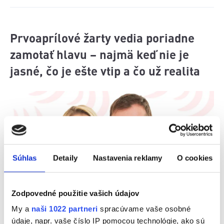
Prvoaprílové žarty vedia poriadne
zamotať hlavu – najmä keď nie je
jasné, čo je ešte vtip a čo už realita
Súhlas
Detaily
Nastavenia reklamy
O cookies
Zodpovedné použitie vašich údajov
Dúfala, že si robí iba prvoaprílový žart, keď
My a
naši 1022 partneri
spracúvame vaše osobné
neprišiel na vysielanie. No on to myslel vážne.
údaje, napr. vaše číslo IP pomocou technológie, ako sú