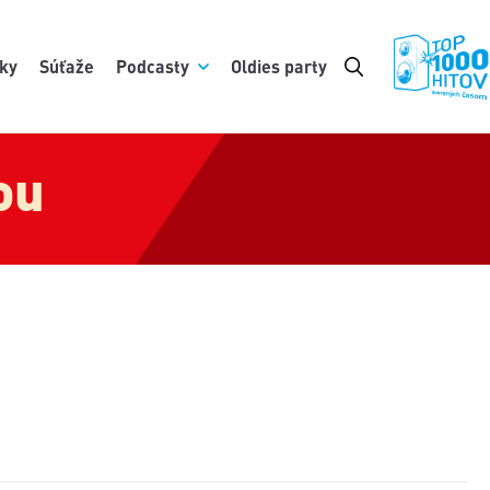
ky
Súťaže
Podcasty
Oldies party
ou