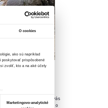
O cookies
lógie, ako sú napríklad
i poskytovať prispôsobené
i zvoliť, kto a na aké účely
 železnice, ktorá kedysi
ov
e vyviera na povrch.
čky prstov).
ýlete na Vlne s Didianou vás
veniami
. Súhlas môžete
Marketingovo-analytické
adka Zimková. Reč bude aj o