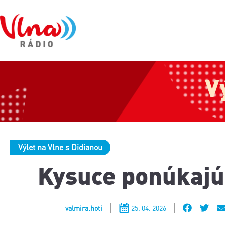
V
Výlet na Vlne s Didianou
Kysuce ponúkajú 
valmira.hoti
25. 04. 2026