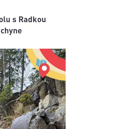
polu s Radkou
uchyne