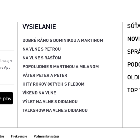
SÚŤ
VYSIELANIE
NOV
DOBRÉ RÁNO S DOMINIKOU A MARTINOM
NA VLNE S PETROU
SPR
NA VLNE S RASŤOM
lna aj v
POD
POPOLUDNIE S MARTINOU A MILANOM
á v App
PÁTER PETER A PETER
OLDI
HITY ROKOV 80TYCH S FLEBOM
TOP 
VÍKEND NA VLNE
VÝLET NA VLNE S DIDIANOU
TALKSHOW NA VLNE S DIDIANOU
diu
Frekvencie
Podmienky súťaží