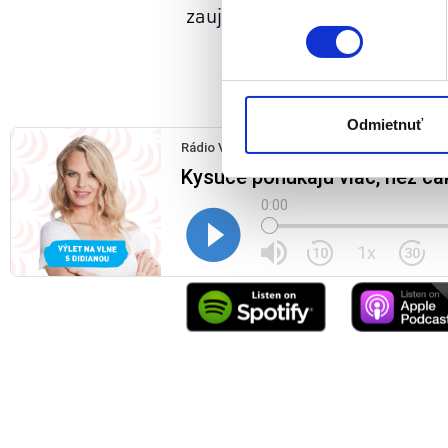
kedykoľvek zmeniť alebo odv
zaujímavosti, ktorá nesie názo
Naša webstránka používa coo
analytických cookies na účel
jednoducho ako ste nám ho ud
súhlasu nemá vplyv na zákon
Odmietnuť
cookies.