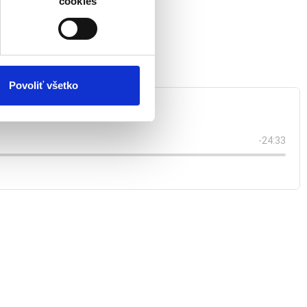
cookies
 Kysuciach vidieť.
atistických a marketingovo-
 kedykoľvek odvolať tak
chrany súkromia. Odvolanie
ím. Viac informácií o
Povoliť všetko