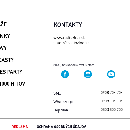
AŽE
KONTAKTY
INKY
www.radiovlna.sk
studio@radiovlna.sk
ÁVY
CASTY
Sleduj nás na sociálnych sieťach
ES PARTY
1000 HITOV
0908 704 704
SMS:
0908 704 704
WhatsApp:
0800 800 200
Doprava:
REKLAMA
OCHRANA OSOBNÝCH ÚDAJOV