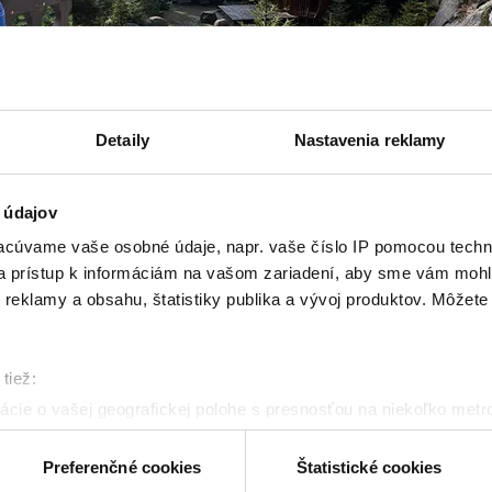
Detaily
Nastavenia reklamy
 údajov
cúvame vaše osobné údaje, napr. vaše číslo IP pomocou techno
 a prístup k informáciám na vašom zariadení, aby sme vám mohl
reklamy a obsahu, štatistiky publika a vývoj produktov. Môžete s
Zdroj obrázku: Archív Didiany
tiež:
ímavostí – od historickej kysucko-oravskej lesnej
cie o vašej geografickej polohe s presnosťou na niekoľko metr
o unikátny ropný prameň v Korni, kde ropa prirodzen
riadenie aktívnym skenovaním konkrétnych charakteristík (odtla
regiónu, ako strapačky či poctivá kapustnica. Na V
a spracúvajú vaše osobné údaje, nájdete v časti s
vašimi nasta
Preferenčné cookies
Štatistické cookies
diteľka oblastnej organizácie cestovného ruchu R