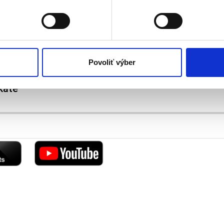
olať cez Vyhlásenie o používaní súborov cookie.
v „gule pre obrov“, a o tom, čo všetko sa oplatí na
kies. Aktívnym nastavením nám udelíte súhlas s využívaním št
 cielenia a personalizácie obsahu reklamy. Tento súhlas môžete
elili opätovným vyvolaním tejto cookie lišty cez nastavenia o
nosť spracúvania vychádzajúceho zo súhlasu pred jeho odvolan
Povoliť výber