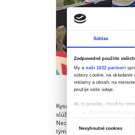
Súhlas
Zodpovedné použitie vašich
My a
naši 1022 partneri
spra
súbory cookie, na ukladanie
reklamy a obsah, na meranie 
použije vaše údaje.
Ak to povolíte, chceli by sme 
Kysuce ukrývajú množstvo zauj
Zhromažďovať informá
slúžila na prevoz dreva, až p
Identifikovať vaše za
Výber
Nechýbajú ani tradičné chute 
Viac informácií o tom, ako s
Nevyhnutné cookies
súhlasu
týmito miestami prevedie ria