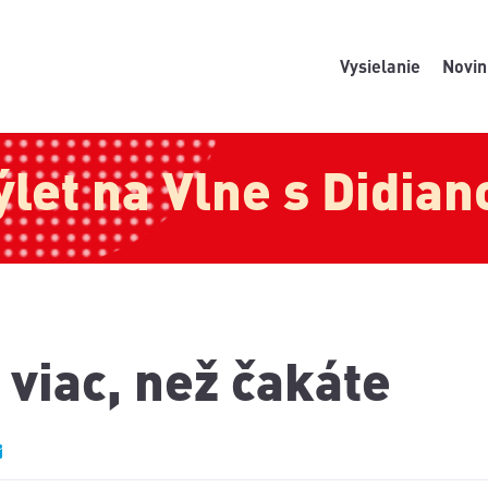
Vysielanie
Novin
ýlet na Vlne s Didian
viac, než čakáte