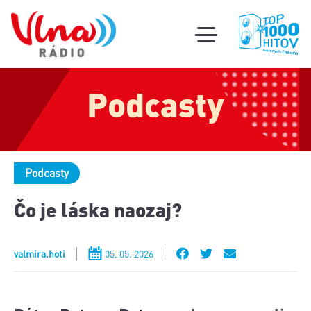
Súťa
toggle
mobile
Podcas
menu
Podcasty
Oldi
part
Podcasty
Čo je láska naozaj?
valmira.hoti
05. 05. 2026