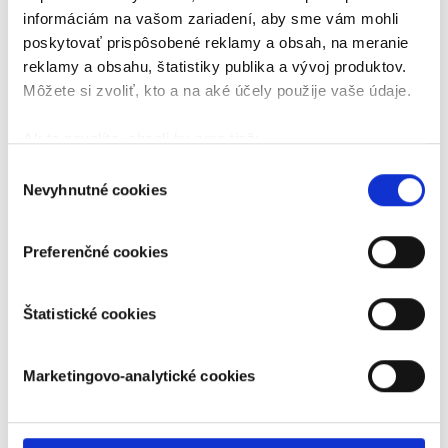
informáciám na vašom zariadení, aby sme vám mohli
poskytovať prispôsobené reklamy a obsah, na meranie
reklamy a obsahu, štatistiky publika a vývoj produktov.
Môžete si zvoliť, kto a na aké účely použije vaše údaje.
Ak to povolíte, chceli by sme tiež:
Zhromažďovať informácie o vašej geografickej
Výber
Nevyhnutné cookies
polohe s presnosťou na niekoľko metrov
súhlasu
Identifikovať vaše zariadenie aktívnym
skenovaním konkrétnych charakteristík (odtlačky
Preferenčné cookies
prstov).
Viac informácií o tom, ako sa spracúvajú vaše osobné
Štatistické cookies
údaje, nájdete v časti s
vašimi nastaveniami
. Súhlas
môžete kedykoľvek zmeniť alebo odvolať cez Vyhlásenie
o používaní súborov cookie.
Marketingovo-analytické cookies
Naša webstránka používa cookies. Aktívnym
nastavením nám udelíte súhlas s využívaním