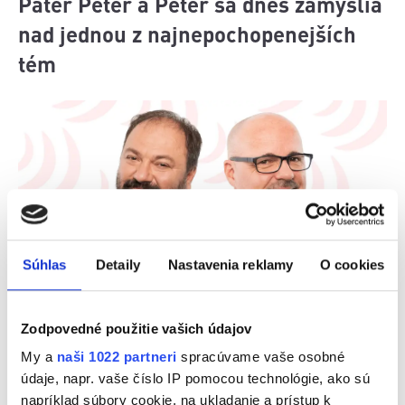
Páter Peter a Peter sa dnes zamyslia
nad jednou z najnepochopenejších
tém
Súhlas
Detaily
Nastavenia reklamy
O cookies
V dnešnej relácii sa Páter Peter a Peter pustia do
Zodpovedné použitie vašich údajov
témy, ktorá sprevádza každého z nás, no často jej
nerozumieme. Budú hovoriť o tom, čo znamená
My a
naši 1022 partneri
spracúvame vaše osobné
skutočne milovať, či je láska len pocit, ktorý časom
údaje, napr. vaše číslo IP pomocou technológie, ako sú
vyprchá, alebo niečo oveľa hlbšie a trvalejšie.
napríklad súbory cookie, na ukladanie a prístup k