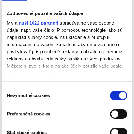
Sedem a pol metra vysoká socha
Juraj Jánošíka
Zodpovedné použitie vašich údajov
udrie do očí hneď po príchode do
Terchovej
. Je
My a
naši 1022 partneri
spracúvame vaše osobné
vyrobená z nerezu, nehrdzavie a od roku 1988 zdobí
údaje, napr. vaše číslo IP pomocou technológie, ako sú
obec, ktorá je považovaná za rodisko nášho
napríklad súbory cookie, na ukladanie a prístup k
najslávnejšieho zbojníka. Práve po jeho stopách sa
informáciám na vašom zariadení, aby sme vám mohli
vyberieme v pokračovaní
Výletu na Vlne
, kde
poskytovať prispôsobené reklamy a obsah, na meranie
Didiana spolu s Mariánom Bardiovským predstavia
reklamy a obsahu, štatistiky publika a vývoj produktov.
nielen legendu o Jánošíkovi, ale aj krásy a
Môžete si zvoliť, kto a na aké účely použije vaše údaje.
zaujímavosti tohto kraja. Reč bude o miestnych
tradíciách, prírode aj tipoch na výlety v okolí.
Ak to povolíte, chceli by sme tiež:
Zhromažďovať informácie o vašej geografickej
Výber
Nevyhnutné cookies
polohe s presnosťou na niekoľko metrov
súhlasu
Identifikovať vaše zariadenie aktívnym
skenovaním konkrétnych charakteristík (odtlačky
Preferenčné cookies
prstov).
Viac informácií o tom, ako sa spracúvajú vaše osobné
Štatistické cookies
údaje, nájdete v časti s
vašimi nastaveniami
. Súhlas