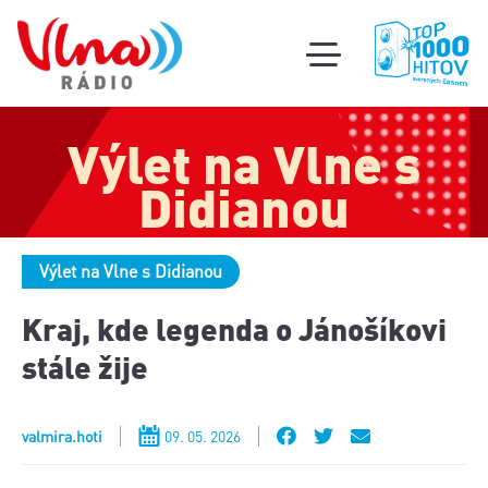
Súťa
toggle
mobile
Podcas
menu
Výlet na Vlne s
Oldi
part
Didianou
Výlet na Vlne s Didianou
Kraj, kde legenda o Jánošíkovi
stále žije
valmira.hoti
09. 05. 2026