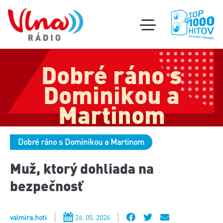
Súťa
toggle
mobile
Podcas
menu
Dobré ráno s
Oldi
part
Dominikou a
Martinom
Dobré ráno s Dominikou a Martinom
Muž, ktorý dohliada na
bezpečnosť
valmira.hoti
26. 05. 2026