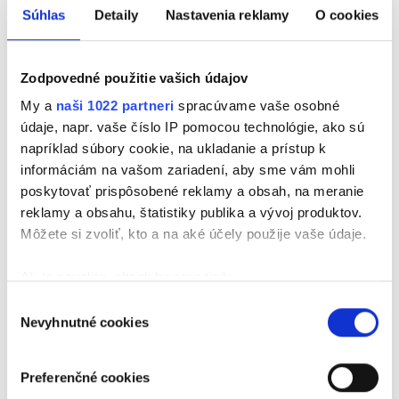
V dnešnej časti série
Na spoločnej pracovnej VLNE
Súhlas
Detaily
Nastavenia reklamy
O cookies
spoznávame Juraja, ktorý pracuje ako security
pracovník, teda SBS-kár. Jeho úlohou je dohliadať
na bezpečnosť a riešiť situácie, ktoré si vyžadujú
Zodpovedné použitie vašich údajov
pokoj, pozornosť a rýchle rozhodovanie. Prečo má
My a
naši 1022 partneri
spracúvame vaše osobné
túto prácu rád? Kde pracuje a s čím všetkým sa
údaje, napr. vaše číslo IP pomocou technológie, ako sú
stretáva? A čo všetko obnáša práca v security
napríklad súbory cookie, na ukladanie a prístup k
službách? Juraj nám prezradí zákulisie svojej
informáciám na vašom zariadení, aby sme vám mohli
profesie, ako vyzerá jeho pracovný deň a čo ho na
poskytovať prispôsobené reklamy a obsah, na meranie
tejto práci baví najviac.
reklamy a obsahu, štatistiky publika a vývoj produktov.
Môžete si zvoliť, kto a na aké účely použije vaše údaje.
Vypočujte si dnešný podcast a ak aj vy robíte
povolanie, ktoré má svoje špecifiká a príbehy,
Ak to povolíte, chceli by sme tiež:
ozvite sa nám – radi vás predstavíme
Na spoločnej
pracovnej VLNE
.
Zhromažďovať informácie o vašej geografickej
Výber
Nevyhnutné cookies
polohe s presnosťou na niekoľko metrov
súhlasu
Identifikovať vaše zariadenie aktívnym
skenovaním konkrétnych charakteristík (odtlačky
Preferenčné cookies
prstov).