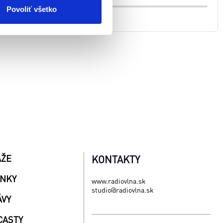
ím. Viac informácií o
Povoliť všetko
AŽE
KONTAKTY
INKY
www.radiovlna.sk
studio@radiovlna.sk
ÁVY
CASTY