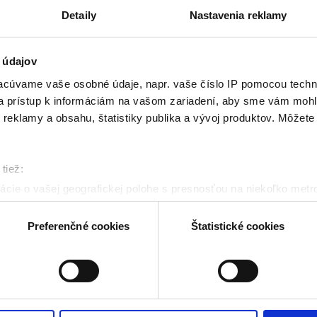
Detaily
Nastavenia reklamy
 údajov
cúvame vaše osobné údaje, napr. vaše číslo IP pomocou techno
 a prístup k informáciám na vašom zariadení, aby sme vám mohl
reklamy a obsahu, štatistiky publika a vývoj produktov. Môžete s
ter a Peter budú venovať otázke, či má cirkev aj v 
ozrú sa na to, ako sa mení spoločnosť, hodnoty aj p
tiež:
udú odpovedať aj na ďalšie otázky od vás – posluc
cie o vašej geografickej polohe s presnosťou na niekoľko metr
riadenie aktívnym skenovaním konkrétnych charakteristík (odtla
a spracúvajú vaše osobné údaje, nájdete v časti s
vašimi nasta
Preferenčné cookies
Štatistické cookies
olať cez Vyhlásenie o používaní súborov cookie.
kies. Aktívnym nastavením nám udelíte súhlas s využívaním št
 cielenia a personalizácie obsahu reklamy. Tento súhlas môžete
elili opätovným vyvolaním tejto cookie lišty cez nastavenia o