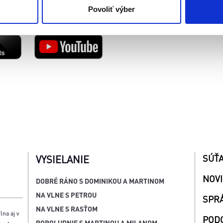
nosť spracúvania vychádzajúceho zo súhlasu pred jeho odvolan
Povoliť výber
SÚŤ
VYSIELANIE
NOV
DOBRÉ RÁNO S DOMINIKOU A MARTINOM
NA VLNE S PETROU
SPR
NA VLNE S RASŤOM
lna aj v
POD
POPOLUDNIE S MARTINOU A MILANOM