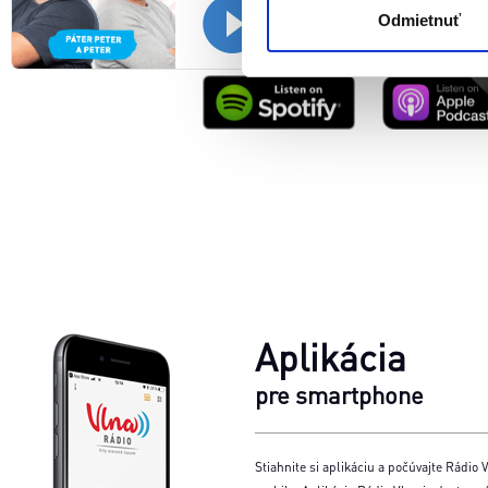
súhlasu nemá vplyv na zákon
Odmietnuť
cookies.
Aplikácia
pre smartphone
Stiahnite si aplikáciu a počúvajte Rádio V