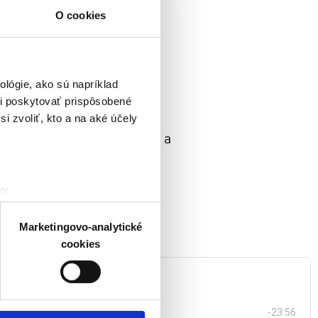
O cookies
lógie, ako sú napríklad
i poskytovať prispôsobené
i zvoliť, kto a na aké účely
21. storočí rovnaký význam a
ohľad ľudí na vieru a
háčov.
ov
čky prstov).
veniami
. Súhlas môžete
Marketingovo-analytické
cookies
atistických a marketingovo-
 kedykoľvek odvolať tak
chrany súkromia. Odvolanie