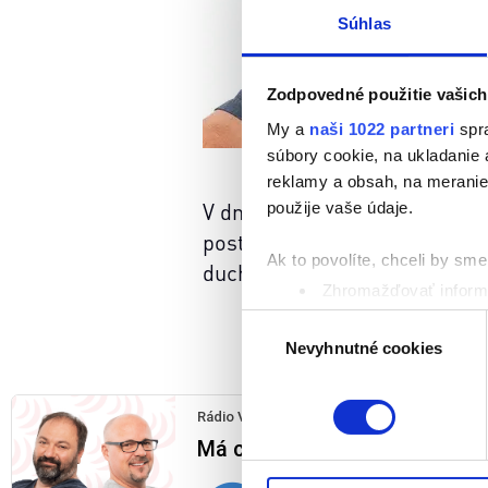
Súhlas
Zodpovedné použitie vašich
My a
naši 1022 partneri
spra
súbory cookie, na ukladanie
reklamy a obsah, na meranie 
V dnešnej relácii sa Páter Pe
použije vaše údaje.
postavenie ako v minulosti. P
Ak to povolíte, chceli by sme 
duchovno. Okrem tejto témy b
Zhromažďovať informá
Identifikovať vaše za
Výber
Viac informácií o tom, ako s
Nevyhnutné cookies
súhlasu
kedykoľvek zmeniť alebo odv
Naša webstránka používa coo
analytických cookies na účel
jednoducho ako ste nám ho ud