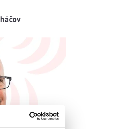
cháčov