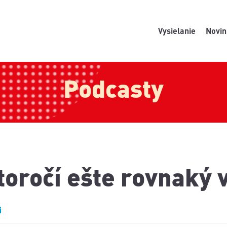
Vysielanie
Novin
Podcasty
storočí ešte rovnaký