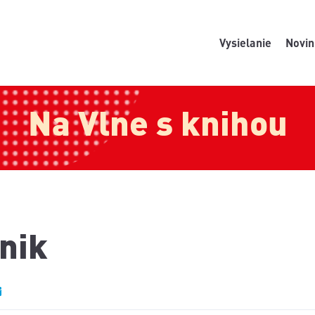
Vysielanie
Novin
Na Vlne s knihou
nik