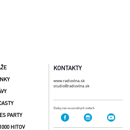
AŽE
KONTAKTY
INKY
www.radiovlna.sk
studio@radiovlna.sk
ÁVY
CASTY
Sleduj nás na sociálnych sieťach
ES PARTY
1000 HITOV