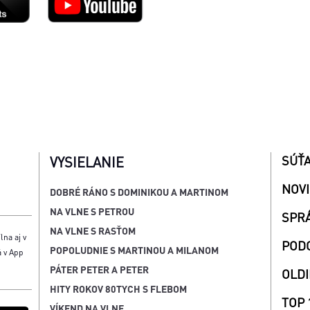
SÚŤ
VYSIELANIE
NOV
DOBRÉ RÁNO S DOMINIKOU A MARTINOM
NA VLNE S PETROU
SPR
NA VLNE S RASŤOM
lna aj v
POD
POPOLUDNIE S MARTINOU A MILANOM
á v App
PÁTER PETER A PETER
OLDI
HITY ROKOV 80TYCH S FLEBOM
TOP 
VÍKEND NA VLNE