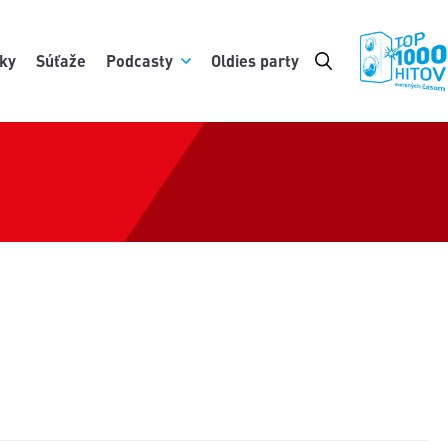
ky
Súťaže
Podcasty
Oldies party