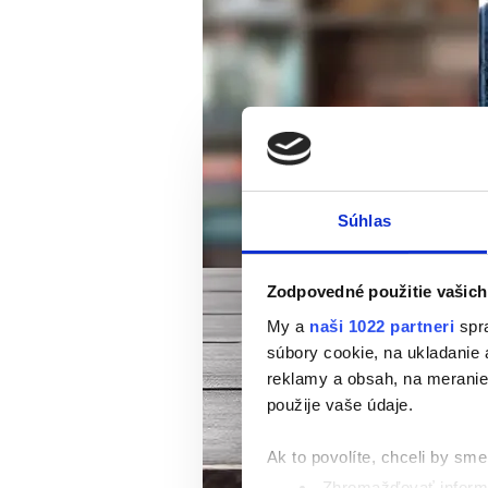
Súhlas
Zodpovedné použitie vašich
My a
naši 1022 partneri
spra
súbory cookie, na ukladanie
reklamy a obsah, na meranie 
použije vaše údaje.
Ak to povolíte, chceli by sme 
Zhromažďovať informá