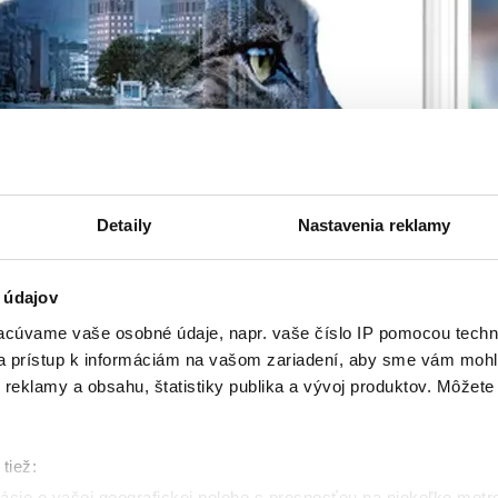
Detaily
Nastavenia reklamy
 údajov
cúvame vaše osobné údaje, napr. vaše číslo IP pomocou techno
 a prístup k informáciám na vašom zariadení, aby sme vám mohl
reklamy a obsahu, štatistiky publika a vývoj produktov. Môžete s
tiež:
cie o vašej geografickej polohe s presnosťou na niekoľko metr