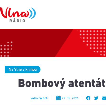
Na Vlne s knihou
Bombový atentát
valmira.hoti
27. 05. 2026