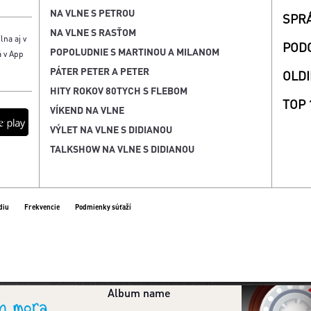
NA VLNE S PETROU
SPR
NA VLNE S RASŤOM
lna aj v
POD
POPOLUDNIE S MARTINOU A MILANOM
á v App
PÁTER PETER A PETER
OLDI
HITY ROKOV 80TYCH S FLEBOM
TOP 
VÍKEND NA VLNE
VÝLET NA VLNE S DIDIANOU
TALKSHOW NA VLNE S DIDIANOU
diu
Frekvencie
Podmienky súťaží
n mora
Album name