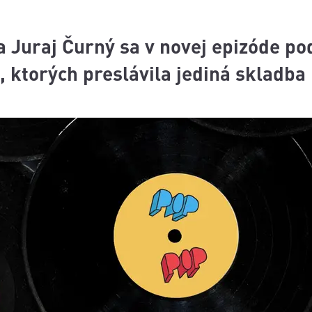
 Juraj Čurný sa v novej epizóde po
, ktorých preslávila jediná skladba