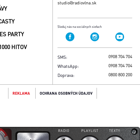
studio@radiovlna.sk
ÁVY
CASTY
Sleduj nás na sociálnych sieťach
ES PARTY
1000 HITOV
0908 704 704
SMS:
0908 704 704
WhatsApp:
0800 800 200
Doprava:
REKLAMA
OCHRANA OSOBNÝCH ÚDAJOV
Zavrieť [x]
Zavrieť [x]
Zavrieť [x]
Zavrieť [x]
RÃ¡dia