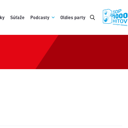
ky
Súťaže
Podcasty
Oldies party