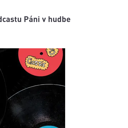
dcastu Páni v hudbe