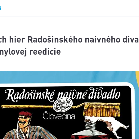
ch hier Radošinského naivného diva
ylovej reedície