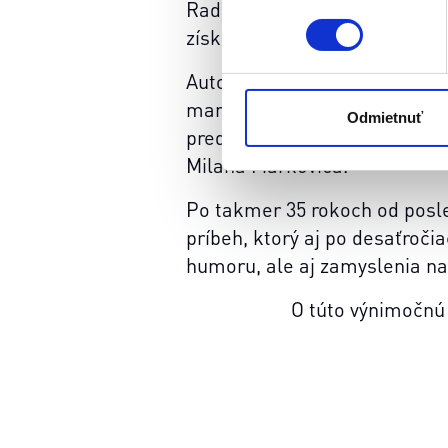
Radošinského naivného divad
získala mimoriadnu priazeň p
Naša webstránka používa coo
analytických cookies na účel
Autor hry Stanislav Štepka ju 
jednoducho ako ste nám ho ud
mamy bez toho, aby jej to po
súhlasu nemá vplyv na zákon
Odmietnuť
predstavení účinkujú nezabud
cookies.
Milana Markoviča.
Po takmer 35 rokoch od posl
príbeh, ktorý aj po desaťročia
humoru, ale aj zamyslenia nad
O túto výnimočnú 