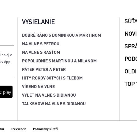
SÚŤ
VYSIELANIE
NOV
DOBRÉ RÁNO S DOMINIKOU A MARTINOM
NA VLNE S PETROU
SPR
NA VLNE S RASŤOM
lna aj v
POD
POPOLUDNIE S MARTINOU A MILANOM
á v App
PÁTER PETER A PETER
OLDI
HITY ROKOV 80TYCH S FLEBOM
TOP 
VÍKEND NA VLNE
VÝLET NA VLNE S DIDIANOU
TALKSHOW NA VLNE S DIDIANOU
diu
Frekvencie
Podmienky súťaží