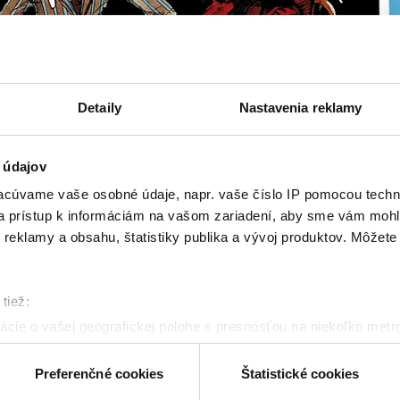
Detaily
Nastavenia reklamy
 údajov
cúvame vaše osobné údaje, napr. vaše číslo IP pomocou techno
 a prístup k informáciám na vašom zariadení, aby sme vám mohl
reklamy a obsahu, štatistiky publika a vývoj produktov. Môžete s
Zdroj obrázku: Radošinské naivné divadlo
tiež:
cie o vašej geografickej polohe s presnosťou na niekoľko metr
riadenie aktívnym skenovaním konkrétnych charakteristík (odtla
remiéry sa legendárna hra
Človečina (Správa o dom
a spracúvajú vaše osobné údaje, nájdete v časti s
vašimi nasta
Preferenčné cookies
Štatistické cookies
 podobe obnovenej vinylovej reedície. Jedna z naj
olať cez Vyhlásenie o používaní súborov cookie.