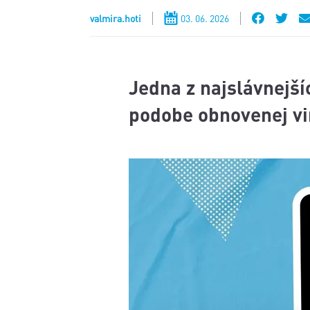
valmira.hoti
03. 06. 2026
Jedna z najslávnejší
podobe obnovenej vin