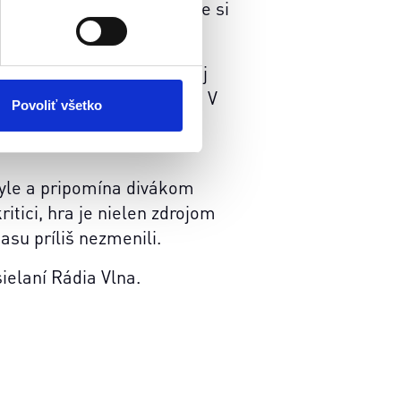
ch v Radošine a okamžite si
atistických a marketingovo-
 kedykoľvek odvolať tak
ktorá sa chce zbaviť starej
chrany súkromia. Odvolanie
elam slovenského divadla. V
ím. Viac informácií o
Povoliť všetko
vej, Stanislava Štepku a
yle a pripomína divákom
itici, hra je nielen zdrojom
su príliš nezmenili.
ielaní Rádia Vlna.