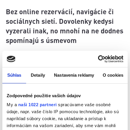
Bez online rezervácií, navigácie či
sociálnych sietí. Dovolenky kedysi
vyzerali inak, no mnohí na ne dodnes
spomínajú s úsmevom
Keď sa povie letná dovolenka pred niekoľkými
desaťročiami, mnohým sa vybavia plné kufre, cesta
autom bez klimatizácie, stanovanie pri vode alebo
Súhlas
Detaily
Nastavenia reklamy
O cookies
pobyty organizované cez odbory. Cestovanie síce
nebolo také jednoduché ako dnes, no o zážitky
rozhodne nebola núdza. Obľúbenými destináciami
Zodpovedné použitie vašich údajov
boli slovenské priehrady, kempy, chaty v horách či
My a
naši 1022 partneri
spracúvame vaše osobné
dovolenky pri Jadrane. Rodiny často vyrážali na
údaje, napr. vaše číslo IP pomocou technológie, ako sú
cesty so zásobami jedla, skladacími stoličkami a
napríklad súbory cookie, na ukladanie a prístup k
množstvom trpezlivosti.
informáciám na vašom zariadení, aby sme vám mohli