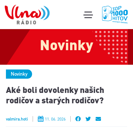
Súťa
toggle
mobile
Podcas
menu
Novinky
Oldi
part
Novinky
Aké boli dovolenky našich
rodičov a starých rodičov?
valmira.hoti
11. 06. 2026