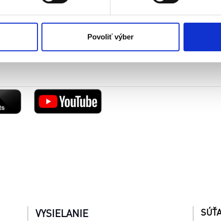
 cielenia a personalizácie obsahu reklamy. Tento súhlas môžete
elili opätovným vyvolaním tejto cookie lišty cez nastavenia o
nosť spracúvania vychádzajúceho zo súhlasu pred jeho odvolan
Povoliť výber
SÚŤ
VYSIELANIE