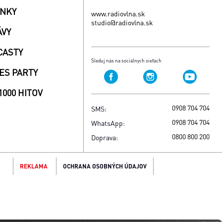
INKY
www.radiovlna.sk
studio@radiovlna.sk
ÁVY
CASTY
Sleduj nás na sociálnych sieťach
ES PARTY
1000 HITOV
0908 704 704
SMS:
0908 704 704
WhatsApp:
0800 800 200
Doprava:
REKLAMA
OCHRANA OSOBNÝCH ÚDAJOV