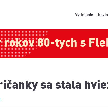
Vysielanie
Novin
y rokov 80-tych s Fl
ičanky sa stala hvi