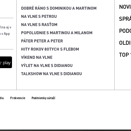
NOV
DOBRÉ RÁNO S DOMINIKOU A MARTINOM
NA VLNE S PETROU
SPR
NA VLNE S RASŤOM
lna aj v
POD
POPOLUDNIE S MARTINOU A MILANOM
á v App
PÁTER PETER A PETER
OLDI
HITY ROKOV 80TYCH S FLEBOM
TOP 
VÍKEND NA VLNE
VÝLET NA VLNE S DIDIANOU
TALKSHOW NA VLNE S DIDIANOU
diu
Frekvencie
Podmienky súťaží