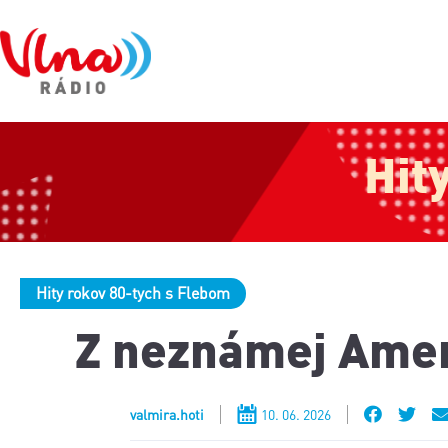
Hit
Hity rokov 80-tych s Flebom
Z neznámej Amer
valmira.hoti
10. 06. 2026