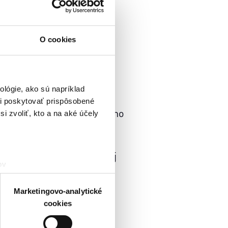
O cookies
lógie, ako sú napríklad
rov filmovej hudby. Ich
i poskytovať prispôsobené
 Bud Spencer či populárneho
i zvoliť, kto a na aké účely
y a objavili mladú
hlavnú úlohu vo filme
očas nakrúcania vznikol aj
ov
čky hitparád v mnohých
čky prstov).
veniami
. Súhlas môžete
Marketingovo-analytické
cookies
atistických a marketingovo-