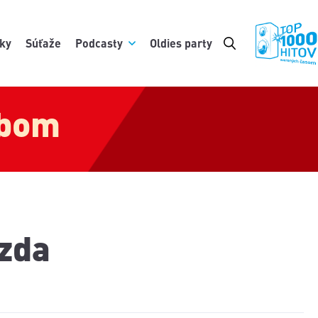
ky
Súťaže
Podcasty
Oldies party
ebom
ezda