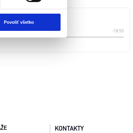
 kedykoľvek odvolať tak
chrany súkromia. Odvolanie
ím. Viac informácií o
Povoliť všetko
AŽE
KONTAKTY