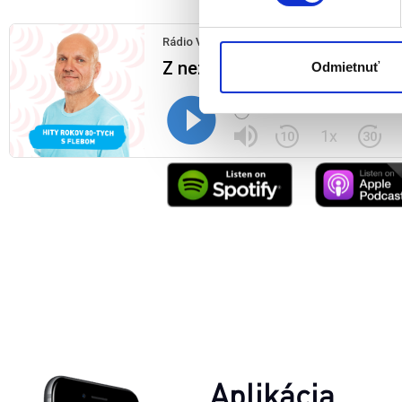
analytických cookies na účel
jednoducho ako ste nám ho ud
súhlasu nemá vplyv na zákon
Odmietnuť
cookies.
Aplikácia