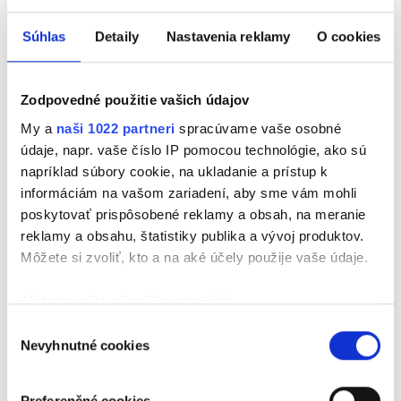
patril medzi najdivokejšie hviezdy rockovej scény.
V tom období zažíval obrovský úspech, no zároveň
Súhlas
Detaily
Nastavenia reklamy
O cookies
bojoval s nadmerným užívaním alkoholu a drog. Vo
februári 1990 sa stal účastníkom vážnej dopravnej
Zodpovedné použitie vašich údajov
nehody. Nasledovali dlhé mesiace liečby a dokonca
hrozilo, že o nohu príde. Billy Idol neskôr priznal,
My a
naši 1022 partneri
spracúvame vaše osobné
že práve pobyt v nemocnici mu pomohol zamyslieť
údaje, napr. vaše číslo IP pomocou technológie, ako sú
sa nad svojím životom a zmeniť svoje správanie.
napríklad súbory cookie, na ukladanie a prístup k
Nehoda ho však pripravila aj o veľkú filmovú šancu.
informáciám na vašom zariadení, aby sme vám mohli
Mal stvárniť záporáka vo filme Terminator 2:
poskytovať prispôsobené reklamy a obsah, na meranie
Judgment Day po boku Arnolda Schwarzeneggra.
reklamy a obsahu, štatistiky publika a vývoj produktov.
Pre zdravotné problémy však úlohu nakoniec získal
Môžete si zvoliť, kto a na aké účely použije vaše údaje.
Robert Patrick, ktorého výkon sa stal jedným z
Ak to povolíte, chceli by sme tiež:
najpamätnejších v histórii akčných filmov. Viac
podobných príbehov má pre vás Flebo v relácií Hity
Zhromažďovať informácie o vašej geografickej
Výber
Nevyhnutné cookies
overené časom a ich hudobné príbehy.
polohe s presnosťou na niekoľko metrov
súhlasu
Identifikovať vaše zariadenie aktívnym
skenovaním konkrétnych charakteristík (odtlačky
Preferenčné cookies