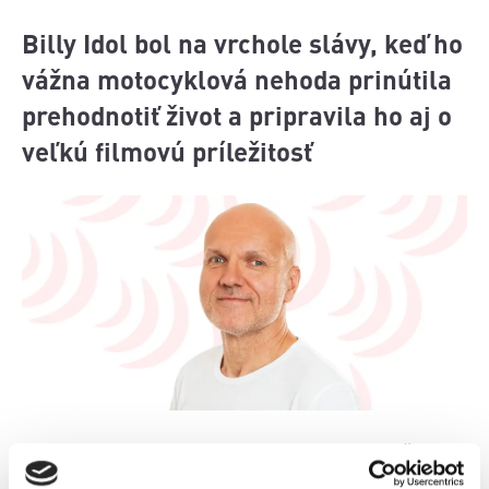
Billy Idol bol na vrchole slávy, keď ho
vážna motocyklová nehoda prinútila
prehodnotiť život a pripravila ho aj o
veľkú filmovú príležitosť
Dnes je Billy Idol dedkom štyroch vnučiek a žije
pokojnejším životom, no na prelome 80. a 90. rokov