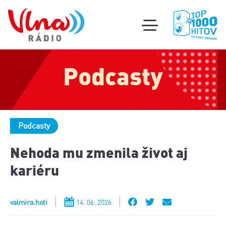
Súťa
toggle
mobile
Podcas
menu
Podcasty
Oldi
part
Podcasty
Nehoda mu zmenila život aj
kariéru
valmira.hoti
14. 06. 2026