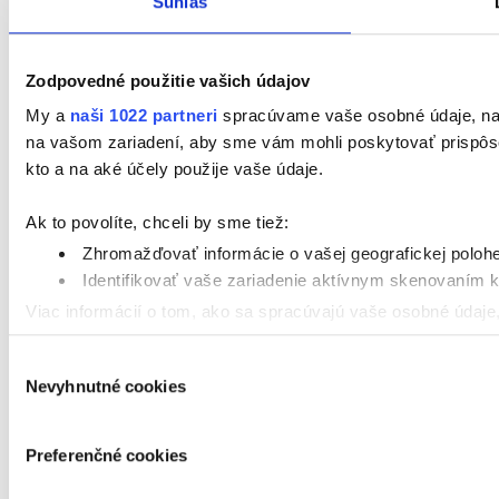
Súhlas
Zodpovedné použitie vašich údajov
My a
naši 1022 partneri
spracúvame vaše osobné údaje, napr
na vašom zariadení, aby sme vám mohli poskytovať prispôsob
kto a na aké účely použije vaše údaje.
Ak to povolíte, chceli by sme tiež:
Zhromažďovať informácie o vašej geografickej poloh
Identifikovať vaše zariadenie aktívnym skenovaním ko
Viac informácií o tom, ako sa spracúvajú vaše osobné údaje,
používaní súborov cookie.
Výber
Nevyhnutné cookies
súhlasu
Naša webstránka používa cookies. Aktívnym nastavením nám 
personalizácie obsahu reklamy. Tento súhlas môžete kedykoľ
ochrany súkromia. Odvolanie súhlasu nemá vplyv na zákonno
Preferenčné cookies