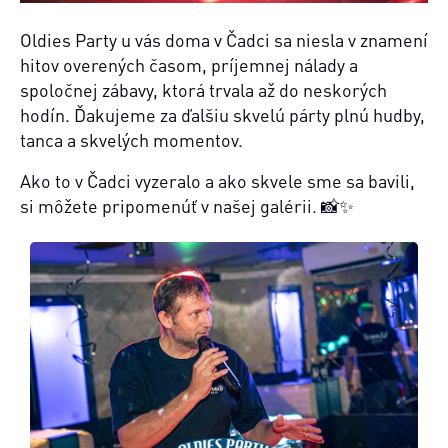
Oldies Party u vás doma v Čadci sa niesla v znamení
hitov overených časom, príjemnej nálady a
spoločnej zábavy, ktorá trvala až do neskorých
hodín. Ďakujeme za ďalšiu skvelú párty plnú hudby,
tanca a skvelých momentov.
Ako to v Čadci vyzeralo a ako skvele sme sa bavili,
si môžete pripomenúť v našej galérii. 📸✨