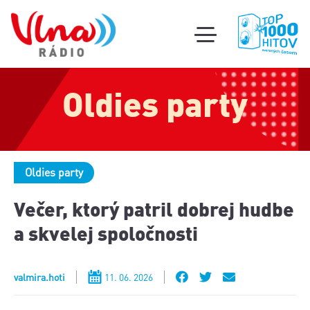
Súťa
toggle
mobile
Podcas
menu
Oldies party
Oldi
part
Oldies party
Večer, ktorý patril dobrej hudbe
a skvelej spoločnosti
valmira.hoti
11. 06. 2026