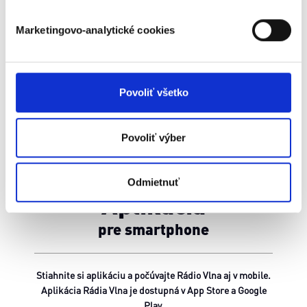
môžete kedykoľvek zmeniť alebo odvolať cez Vyhlásenie
o používaní súborov cookie.
Marketingovo-analytické cookies
Naša webstránka používa cookies. Aktívnym
nastavením nám udelíte súhlas s využívaním
štatistických a marketingovo-analytických cookies na
Povoliť všetko
účel cielenia a personalizácie obsahu reklamy. Tento
súhlas môžete kedykoľvek odvolať tak jednoducho ako
ste nám ho udelili opätovným vyvolaním tejto cookie lišty
Povoliť výber
cez nastavenia ochrany súkromia. Odvolanie súhlasu
nemá vplyv na zákonnosť spracúvania vychádzajúceho
Odmietnuť
zo súhlasu pred jeho odvolaním. Viac informácií o
Aplikácia
cookies.
pre smartphone
Stiahnite si aplikáciu a počúvajte Rádio Vlna aj v mobile.
Aplikácia Rádia Vlna je dostupná v App Store a Google
Play.