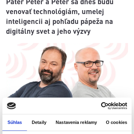
Páter Peter a Peter sa dnes budú
venovať technológiám, umelej
inteligencii aj pohľadu pápeža na
digitálny svet a jeho výzvy
V dnešnej relácii sa Páter Peter a Peter zamyslia
nad tým, ako technológie a umelá inteligencia
Súhlas
Detaily
Nastavenia reklamy
O cookies
menia náš každodenný život. Dnes si už len ťažko