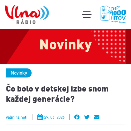
Súťa
toggle
mobile
Podcas
menu
Novinky
Oldi
part
Novinky
Čo bolo v detskej izbe snom
každej generácie?
valmira.hoti
29. 06. 2026