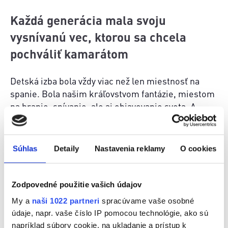
Každá generácia mala svoju
vysnívanú vec, ktorou sa chcela
pochváliť kamarátom
Detská izba bola vždy viac než len miestnosť na
spanie. Bola našim kráľovstvom fantázie, miestom
na hranie, snívanie, ale aj objavovanie sveta. A
takmer každé dieťa túžilo po niečom, čo vnímalo
ako ten najväčší poklad. Pred niekoľkými
desaťročiami boli veľkým hitom autodráhy,
Súhlas
Detaily
Nastavenia reklamy
O cookies
stavebnice, vláčikové súpravy či bábiky, o ktorých
sa rozprávalo na celom sídlisku. Mnohí si
spomínajú aj na plagáty obľúbených spevákov na
Zodpovedné použitie vašich údajov
stenách, farebné lampičky alebo prvý kazetový
My a
naši 1022 partneri
spracúvame vaše osobné
prehrávač, ktorý priniesol do detskej izby vlastnú
údaje, napr. vaše číslo IP pomocou technológie, ako sú
hudbu.
napríklad súbory cookie, na ukladanie a prístup k