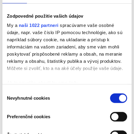
Talkshow na Vlne nás tentoraz čaká poriadne
chrumkavá debata o umení prípravy jedál na ohni.
Zodpovedné použitie vašich údajov
Hosťom Didiany bude grilmajster Dalibor
My a
naši 1022 partneri
spracúvame vaše osobné
Porubský, ktorý prezradí svoje skúsenosti,
údaje, napr. vaše číslo IP pomocou technológie, ako sú
obľúbené postupy aj tipy na to, čo sa oplatí hodiť na
napríklad súbory cookie, na ukladanie a prístup k
rošt počas letných dní. Reč bude aj o
informáciám na vašom zariadení, aby sme vám mohli
zaujímavostiach z histórie grilovania, ktoré podľa
poskytovať prispôsobené reklamy a obsah, na meranie
niektorých teórií vzniklo už v časoch otrokov. Ak
reklamy a obsahu, štatistiky publika a vývoj produktov.
máte radi vôňu dymu, chrumkavú kôrku a dobré
Môžete si zvoliť, kto a na aké účely použije vaše údaje.
jedlo v spoločnosti priateľov, dnešnú reláciu si
nenechajte ujsť.
Ak to povolíte, chceli by sme tiež:
Zhromažďovať informácie o vašej geografickej
Výber
Nevyhnutné cookies
polohe s presnosťou na niekoľko metrov
súhlasu
Identifikovať vaše zariadenie aktívnym
skenovaním konkrétnych charakteristík (odtlačky
Preferenčné cookies
prstov).
Viac informácií o tom, ako sa spracúvajú vaše osobné