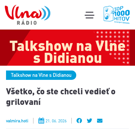
Súťa
toggle
mobile
Podcas
menu
Talkshow na Vlne
Oldi
part
s Didianou
Talkshow na Vlne s Didianou
Všetko, čo ste chceli vedieť o
grilovaní
valmira.hoti
21. 06. 2026