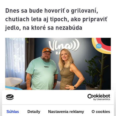
Dnes sa bude hovoriť o grilovaní,
chutiach leta aj tipoch, ako pripraviť
jedlo, na ktoré sa nezabúda
Zdroj obrázku: Archív Didiany
Súhlas
Detaily
Nastavenia reklamy
O cookies
Leto a grilovanie patria jednoducho k sebe. V