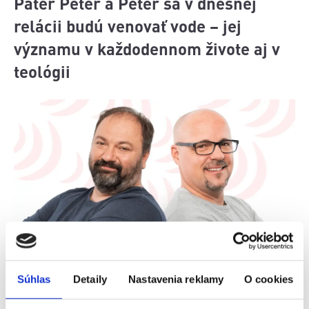
Páter Peter a Peter sa v dnešnej
relácii budú venovať vode – jej
významu v každodennom živote aj v
teológii
Voda ako dar aj symbol:
Súhlas
Detaily
Nastavenia reklamy
O cookies
V dnešnej časti sa Páter Peter a Peter pozrú na
tému vody z viacerých uhlov pohľadu. Po období