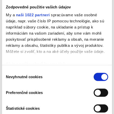
intenzívnych dažďov aj sucha sa zamyslia nad tým,
Zodpovedné použitie vašich údajov
aký význam má voda pre človeka, prírodu a celú
My a
naši 1022 partneri
spracúvame vaše osobné
spoločnosť. Dotknú sa však aj jej symboliky v
údaje, napr. vaše číslo IP pomocou technológie, ako sú
kresťanstve, kde voda predstavuje život, očistenie
napríklad súbory cookie, na ukladanie a prístup k
a nový začiatok. Nebude chýbať ani známy biblický
informáciám na vašom zariadení, aby sme vám mohli
príbeh o Noemovej arche a ďalšie zaujímavé
poskytovať prispôsobené reklamy a obsah, na meranie
súvislosti, ktoré ukazujú, že voda nie je len
reklamy a obsahu, štatistiky publika a vývoj produktov.
nevyhnutnou súčasťou života, ale aj dôležitým
Môžete si zvoliť, kto a na aké účely použije vaše údaje.
duchovným symbolom.
Ak to povolíte, chceli by sme tiež:
Zhromažďovať informácie o vašej geografickej
Výber
Nevyhnutné cookies
polohe s presnosťou na niekoľko metrov
súhlasu
Identifikovať vaše zariadenie aktívnym
skenovaním konkrétnych charakteristík (odtlačky
Preferenčné cookies
prstov).
Viac informácií o tom, ako sa spracúvajú vaše osobné
Štatistické cookies
údaje, nájdete v časti s
vašimi nastaveniami
. Súhlas