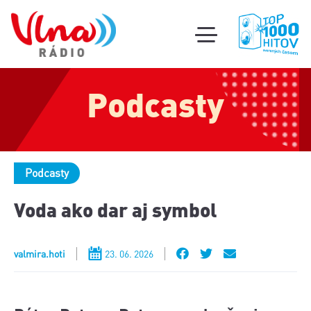
Súťa
toggle
mobile
Podcas
menu
Podcasty
Oldi
part
Podcasty
Voda ako dar aj symbol
valmira.hoti
23. 06. 2026