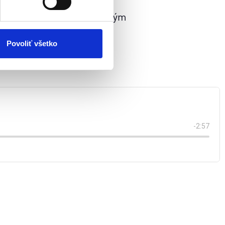
a ich zbaviť, vyrovnať sa
atistických a marketingovo-
o a hlboké otázky o tom, kým
 kedykoľvek odvolať tak
uno.
chrany súkromia. Odvolanie
ím. Viac informácií o
Povoliť všetko