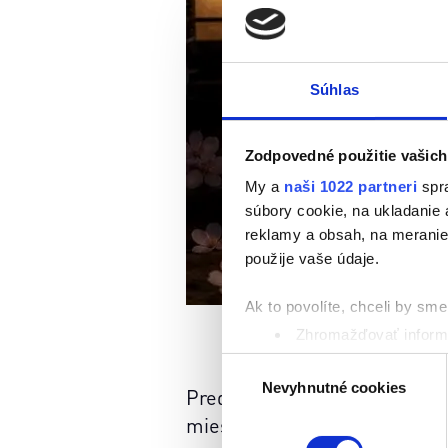
Súhlas
Zodpovedné použitie vašich
My a
naši 1022 partneri
spra
súbory cookie, na ukladanie
reklamy a obsah, na meranie 
použije vaše údaje.
Ak to povolíte, chceli by sme 
Zhromažďovať informá
Identifikovať vaše za
Výber
Viac informácií o tom, ako s
Nevyhnutné cookies
súhlasu
Predstavte si, že existuje ob
kedykoľvek zmeniť alebo odv
miesto, kde môžete odložiť svo