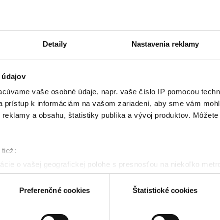
Detaily
Nastavenia reklamy
 údajov
cúvame vaše osobné údaje, napr. vaše číslo IP pomocou techno
 a prístup k informáciám na vašom zariadení, aby sme vám mohl
reklamy a obsahu, štatistiky publika a vývoj produktov. Môžete s
tiež:
Zdroj obrázku: Ikar
cie o vašej geografickej polohe s presnosťou na niekoľko metr
riadenie aktívnym skenovaním konkrétnych charakteristík (odtla
a spracúvajú vaše osobné údaje, nájdete v časti s
vašimi nasta
Preferenčné cookies
Štatistické cookies
chod, akási záložňa, ktorá je však výnimočná a nie 
olať cez Vyhlásenie o používaní súborov cookie.
je najväčšie ľútosti. A na chvíľu satak zbavíte bol