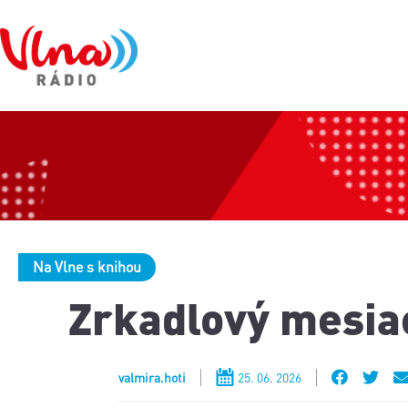
Na Vlne s knihou
Zrkadlový mesia
valmira.hoti
25. 06. 2026