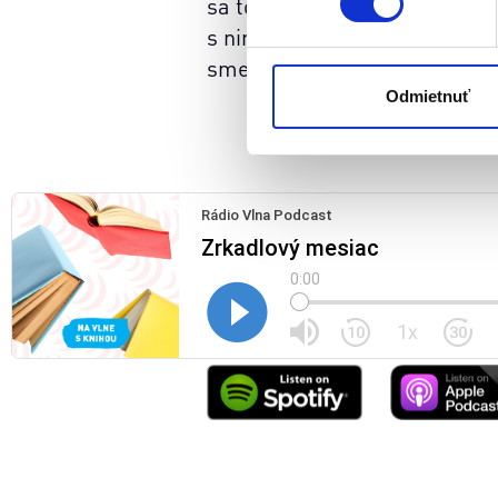
sa to možno zišlo, veľakrát s
Naša webstránka používa coo
s nimi. Presne o tom je novi
analytických cookies na účel
sme a aké rozhodnutia nás for
jednoducho ako ste nám ho ud
súhlasu nemá vplyv na zákon
Odmietnuť
cookies.