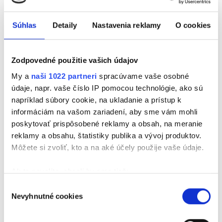
obci Čirč vás čaká večer plný hudby, zábavy a
skvelej atmosféry. O tú najlepšiu dávku hitov
Súhlas
Detaily
Nastavenia reklamy
O cookies
overených časom sa postará Peter Hurajt a skvelú
náladu počas celého večera bude rozdávať
moderátor Milan Švikruha.
Zodpovedné použitie vašich údajov
🎟️ Vstupenky si môžete zakúpiť v predpredaji
TU
.
My a
naši 1022 partneri
spracúvame vaše osobné
údaje, napr. vaše číslo IP pomocou technológie, ako sú
Návštevníkov čakajú dva dni nabité hudobným
napríklad súbory cookie, na ukladanie a prístup k
programom. V piatok sa predstavia súťažné kapely
informáciám na vašom zariadení, aby sme vám mohli
bojujúce o postup do hlavného programu, ktorý
poskytovať prispôsobené reklamy a obsah, na meranie
bude pokračovať v sobotu vystúpeniami domácich
reklamy a obsahu, štatistiky publika a vývoj produktov.
kapiel a ďalších interpretov.
Môžete si zvoliť, kto a na aké účely použije vaše údaje.
Príďte si s nami užiť večer, zaspievať si najväčšie
Ak to povolíte, chceli by sme tiež:
oldies hity a stať sa súčasťou jednej z
Zhromažďovať informácie o vašej geografickej
Výber
najobľúbenejších letných akcií na východnom
Nevyhnutné cookies
polohe s presnosťou na niekoľko metrov
súhlasu
Slovensku. Tešíme sa na vás v Čirči. 🎉
Identifikovať vaše zariadenie aktívnym
skenovaním konkrétnych charakteristík (odtlačky