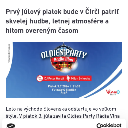
Prvý júlový piatok bude v Čirči patriť
skvelej hudbe, letnej atmosfére a
hitom overeným časom
Leto na východe Slovenska odštartuje vo veľkom
štýle. V piatok 3. júla zavíta Oldies Party Rádia Vlna
na Čirčanské lito 2026. Na Futbalovom ihrisku v