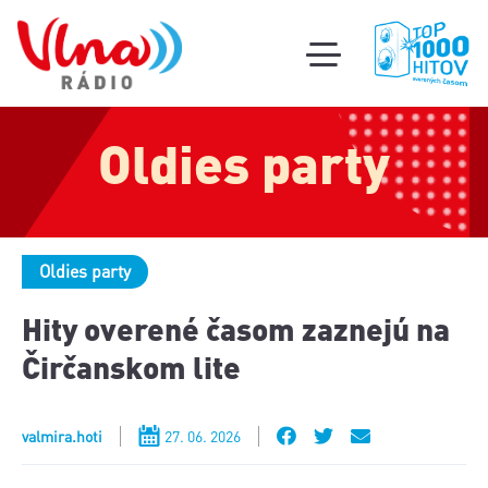
Súťa
toggle
mobile
Podcas
menu
Oldies party
Oldi
part
Oldies party
Hity overené časom zaznejú na
Čirčanskom lite
valmira.hoti
27. 06. 2026