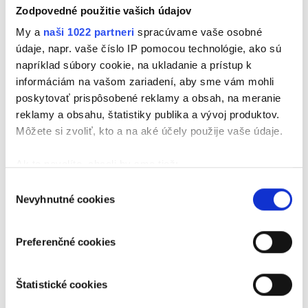
Zodpovedné použitie vašich údajov
jeho kôň Artex, lietajúci drak Falko...autor príbehu
Michael Ende však napísal aj ďalšie kultové dielo,
My a
naši 1022 partneri
spracúvame vaše osobné
ktoré práve vyšlo s nádhernou obálkou a oriezkou.
údaje, napr. vaše číslo IP pomocou technológie, ako sú
Volá sa Momo a nenápadne kladie veľmi závažnú
napríklad súbory cookie, na ukladanie a prístup k
informáciám na vašom zariadení, aby sme vám mohli
otázku: čo keby vám niekto každý deň ukradol pár
poskytovať prispôsobené reklamy a obsah, na meranie
minút života? Pravdepodobne by ste si to v tej chvíli
reklamy a obsahu, štatistiky publika a vývoj produktov.
ani nevšimli, ale po čase by vám začali chýbať, tvrdí
Môžete si zvoliť, kto a na aké účely použije vaše údaje.
aj náš Milan Buno.
Ak to povolíte, chceli by sme tiež:
Zhromažďovať informácie o vašej geografickej
Výber
Nevyhnutné cookies
polohe s presnosťou na niekoľko metrov
súhlasu
Identifikovať vaše zariadenie aktívnym
skenovaním konkrétnych charakteristík (odtlačky
Preferenčné cookies
prstov).
Viac informácií o tom, ako sa spracúvajú vaše osobné
Štatistické cookies
údaje, nájdete v časti s
vašimi nastaveniami
. Súhlas
môžete kedykoľvek zmeniť alebo odvolať cez Vyhlásenie