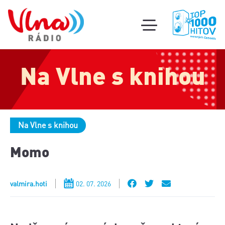
Súťa
toggle
mobile
Podcas
menu
Na Vlne s knihou
Oldi
part
Na Vlne s knihou
Momo
valmira.hoti
02. 07. 2026