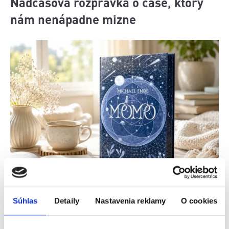
Nadčasová rozprávka o čase, ktorý
nám nenápadne mizne
Zdroj obrázku: Ikar
Súhlas
Detaily
Nastavenia reklamy
O cookies
Spomínate si na kultový film Nekonečný príbeh.
Osamelý chalan Bastian, mladý bojovník Atrej a