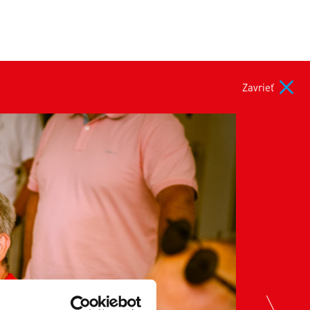
Zavrieť
nex