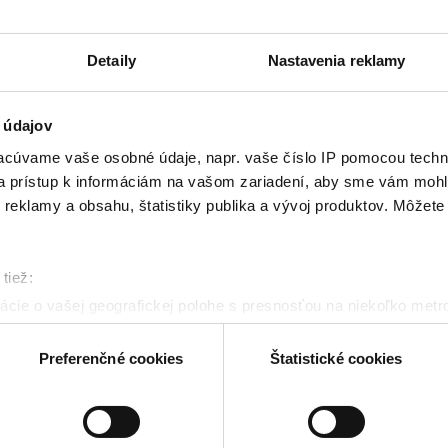
Detaily
Nastavenia reklamy
 údajov
cúvame vaše osobné údaje, napr. vaše číslo IP pomocou techno
 a prístup k informáciám na vašom zariadení, aby sme vám mohl
reklamy a obsahu, štatistiky publika a vývoj produktov. Môžete s
tiež:
cie o vašej geografickej polohe s presnosťou na niekoľko metr
riadenie aktívnym skenovaním konkrétnych charakteristík (odtla
a spracúvajú vaše osobné údaje, nájdete v časti s
vašimi nasta
Preferenčné cookies
Štatistické cookies
olať cez Vyhlásenie o používaní súborov cookie.
SÚŤ
VYSIELANIE
kies. Aktívnym nastavením nám udelíte súhlas s využívaním št
NOV
DOBRÉ RÁNO S DOMINIKOU A MARTINOM