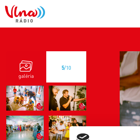
5
/10
galéria
previous