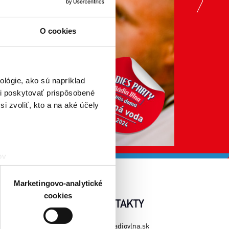
O cookies
lógie, ako sú napríklad
i poskytovať prispôsobené
i zvoliť, kto a na aké účely
ov
čky prstov).
veniami
. Súhlas môžete
Marketingovo-analytické
cookies
AŽE
KONTAKTY
atistických a marketingovo-
INKY
www.radiovlna.sk