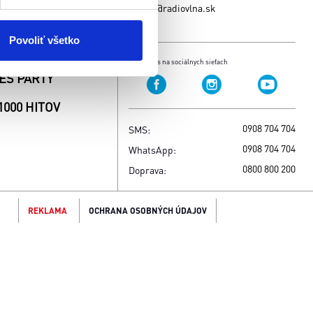
 kedykoľvek odvolať tak
studio@radiovlna.sk
ÁVY
chrany súkromia. Odvolanie
ím. Viac informácií o
Povoliť všetko
CASTY
Sleduj nás na sociálnych sieťach
ES PARTY
1000 HITOV
0908 704 704
SMS:
0908 704 704
WhatsApp:
0800 800 200
Doprava:
REKLAMA
OCHRANA OSOBNÝCH ÚDAJOV