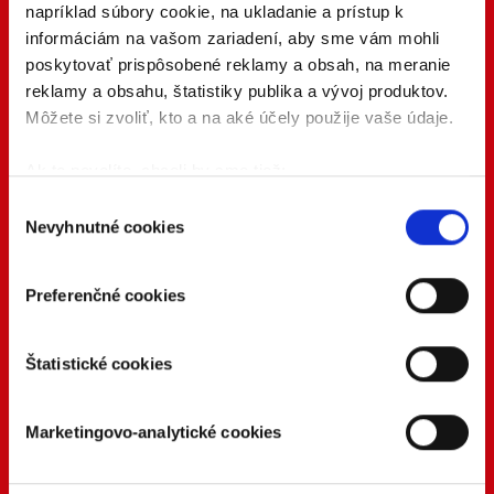
napríklad súbory cookie, na ukladanie a prístup k
informáciám na vašom zariadení, aby sme vám mohli
poskytovať prispôsobené reklamy a obsah, na meranie
reklamy a obsahu, štatistiky publika a vývoj produktov.
Môžete si zvoliť, kto a na aké účely použije vaše údaje.
Ak to povolíte, chceli by sme tiež:
Zhromažďovať informácie o vašej geografickej
Výber
Nevyhnutné cookies
polohe s presnosťou na niekoľko metrov
súhlasu
Identifikovať vaše zariadenie aktívnym
skenovaním konkrétnych charakteristík (odtlačky
Preferenčné cookies
prstov).
Viac informácií o tom, ako sa spracúvajú vaše osobné
Štatistické cookies
údaje, nájdete v časti s
vašimi nastaveniami
. Súhlas
môžete kedykoľvek zmeniť alebo odvolať cez Vyhlásenie
o používaní súborov cookie.
Marketingovo-analytické cookies
Naša webstránka používa cookies. Aktívnym