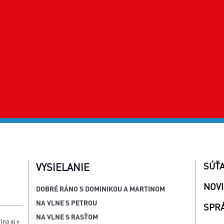
SÚŤ
VYSIELANIE
NOV
DOBRÉ RÁNO S DOMINIKOU A MARTINOM
NA VLNE S PETROU
SPR
NA VLNE S RASŤOM
lna aj v