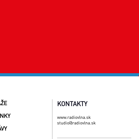
AŽE
KONTAKTY
INKY
www.radiovlna.sk
studio@radiovlna.sk
ÁVY