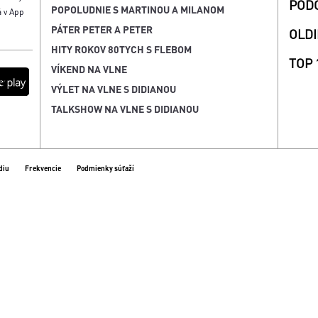
POD
POPOLUDNIE S MARTINOU A MILANOM
á v App
PÁTER PETER A PETER
OLDI
HITY ROKOV 80TYCH S FLEBOM
TOP 
VÍKEND NA VLNE
VÝLET NA VLNE S DIDIANOU
TALKSHOW NA VLNE S DIDIANOU
diu
Frekvencie
Podmienky súťaží