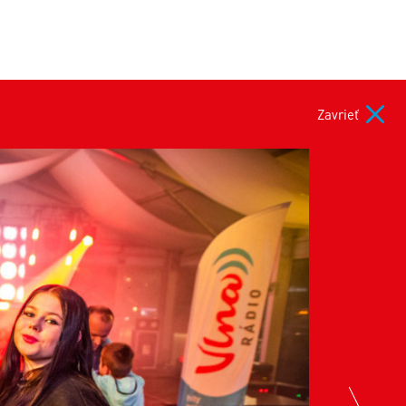
Zavrieť
nex