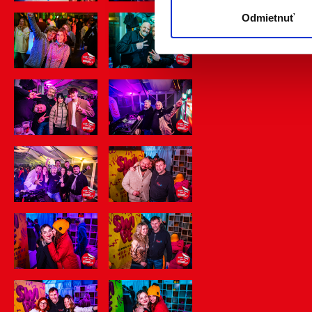
súhlasu nemá vplyv na zákon
Odmietnuť
cookies.