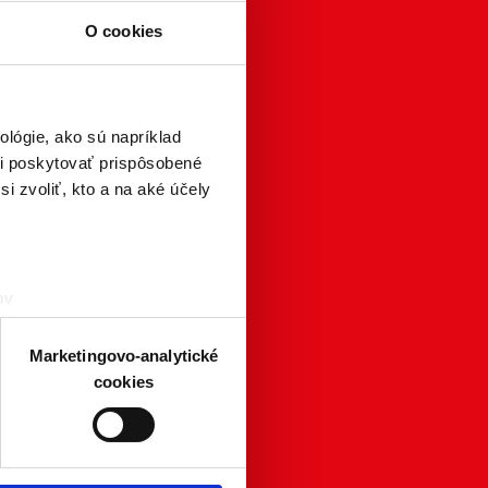
O cookies
lógie, ako sú napríklad
i poskytovať prispôsobené
i zvoliť, kto a na aké účely
ov
čky prstov).
veniami
. Súhlas môžete
Marketingovo-analytické
cookies
atistických a marketingovo-
 kedykoľvek odvolať tak
chrany súkromia. Odvolanie