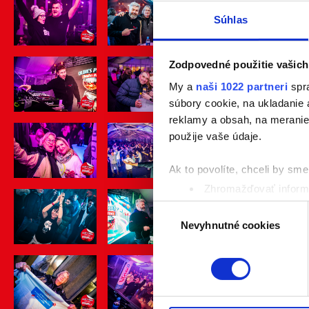
Súhlas
Zodpovedné použitie vašich
My a
naši 1022 partneri
spra
súbory cookie, na ukladanie
reklamy a obsah, na meranie 
použije vaše údaje.
Ak to povolíte, chceli by sme 
Zhromažďovať informá
Identifikovať vaše za
Výber
Viac informácií o tom, ako s
Nevyhnutné cookies
súhlasu
kedykoľvek zmeniť alebo odv
Naša webstránka používa coo
analytických cookies na účel
jednoducho ako ste nám ho ud