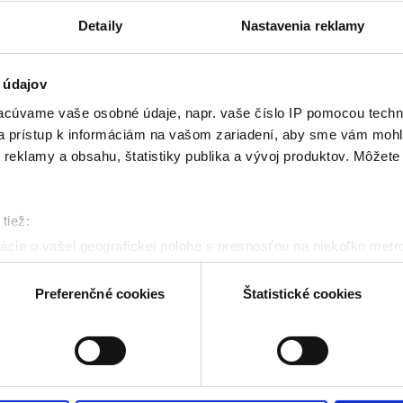
Detaily
Nastavenia reklamy
 údajov
cúvame vaše osobné údaje, napr. vaše číslo IP pomocou techno
 a prístup k informáciám na vašom zariadení, aby sme vám mohl
reklamy a obsahu, štatistiky publika a vývoj produktov. Môžete s
tiež:
cie o vašej geografickej polohe s presnosťou na niekoľko metr
riadenie aktívnym skenovaním konkrétnych charakteristík (odtla
a spracúvajú vaše osobné údaje, nájdete v časti s
vašimi nasta
Preferenčné cookies
Štatistické cookies
olať cez Vyhlásenie o používaní súborov cookie.
kies. Aktívnym nastavením nám udelíte súhlas s využívaním št
 cielenia a personalizácie obsahu reklamy. Tento súhlas môžete
elili opätovným vyvolaním tejto cookie lišty cez nastavenia o