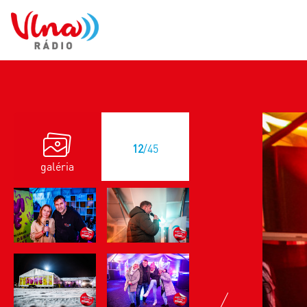
12
/45
galéria
previous