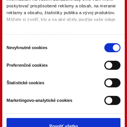
poskytovať prispôsobené reklamy a obsah, na meranie
reklamy a obsahu, štatistiky publika a vývoj produktov.
Môžete si zvoliť, kto a na aké účely použije vaše údaje.
Ak to povolíte, chceli by sme tiež:
Zhromažďovať informácie o vašej geografickej
Výber
Nevyhnutné cookies
polohe s presnosťou na niekoľko metrov
súhlasu
Identifikovať vaše zariadenie aktívnym
skenovaním konkrétnych charakteristík (odtlačky
Preferenčné cookies
prstov).
Viac informácií o tom, ako sa spracúvajú vaše osobné
Štatistické cookies
údaje, nájdete v časti s
vašimi nastaveniami
. Súhlas
môžete kedykoľvek zmeniť alebo odvolať cez Vyhlásenie
o používaní súborov cookie.
Marketingovo-analytické cookies
Naša webstránka používa cookies. Aktívnym
nastavením nám udelíte súhlas s využívaním
štatistických a marketingovo-analytických cookies na
Povoliť všetko