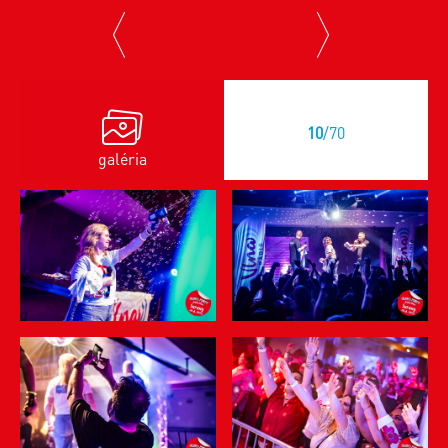
previous
next
10
/70
galéria