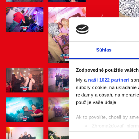
previous
Súhlas
Zodpovedné použitie vašich
My a
naši 1022 partneri
spra
súbory cookie, na ukladanie
reklamy a obsah, na meranie 
použije vaše údaje.
Ak to povolíte, chceli by sme 
Zhromažďovať informá
Identifikovať vaše za
Výber