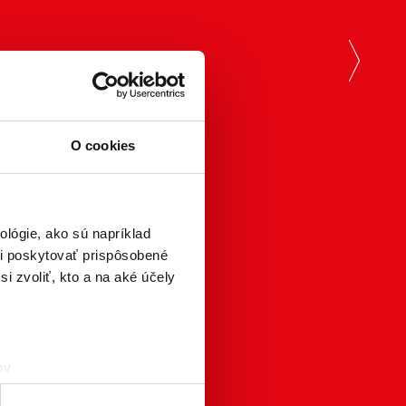
nex
O cookies
lógie, ako sú napríklad
i poskytovať prispôsobené
i zvoliť, kto a na aké účely
ov
čky prstov).