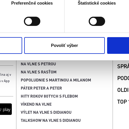
a spracúvajú vaše osobné údaje, nájdete v časti s
vašimi nasta
Preferenčné cookies
Štatistické cookies
olať cez Vyhlásenie o používaní súborov cookie.
kies. Aktívnym nastavením nám udelíte súhlas s využívaním št
 cielenia a personalizácie obsahu reklamy. Tento súhlas môžete
elili opätovným vyvolaním tejto cookie lišty cez nastavenia o
SÚŤ
VYSIELANIE
nosť spracúvania vychádzajúceho zo súhlasu pred jeho odvolan
Povoliť výber
NOV
DOBRÉ RÁNO S DOMINIKOU A MARTINOM
NA VLNE S PETROU
SPR
NA VLNE S RASŤOM
lna aj v
POD
POPOLUDNIE S MARTINOU A MILANOM
á v App
PÁTER PETER A PETER
OLDI
HITY ROKOV 80TYCH S FLEBOM
TOP 
VÍKEND NA VLNE
VÝLET NA VLNE S DIDIANOU
TALKSHOW NA VLNE S DIDIANOU