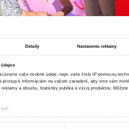
Detaily
Nastavenia reklamy
 údajov
cúvame vaše osobné údaje, napr. vaše číslo IP pomocou techno
 a prístup k informáciám na vašom zariadení, aby sme vám mohl
reklamy a obsahu, štatistiky publika a vývoj produktov. Môžete s
tiež:
cie o vašej geografickej polohe s presnosťou na niekoľko metr
riadenie aktívnym skenovaním konkrétnych charakteristík (odtla