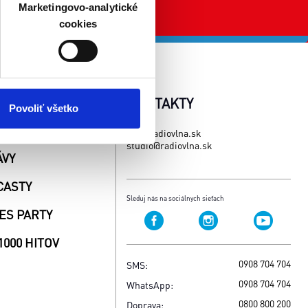
veniami
. Súhlas môžete
Marketingovo-analytické
cookies
atistických a marketingovo-
 kedykoľvek odvolať tak
chrany súkromia. Odvolanie
AŽE
KONTAKTY
ím. Viac informácií o
Povoliť všetko
INKY
www.radiovlna.sk
studio@radiovlna.sk
ÁVY
CASTY
Sleduj nás na sociálnych sieťach
ES PARTY
1000 HITOV
0908 704 704
SMS:
0908 704 704
WhatsApp:
0800 800 200
Doprava: