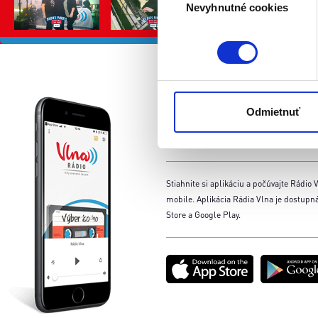
Viac informácií o tom, ako s
Nevyhnutné cookies
súhlasu
kedykoľvek zmeniť alebo odv
Naša webstránka používa coo
analytických cookies na účel
jednoducho ako ste nám ho ud
Aplikácia
súhlasu nemá vplyv na zákon
Odmietnuť
cookies.
pre smartphone
Stiahnite si aplikáciu a počúvajte Rádio V
mobile. Aplikácia Rádia Vlna je dostupn
Store a Google Play.