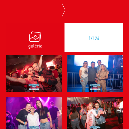
next
1
/124
galéria