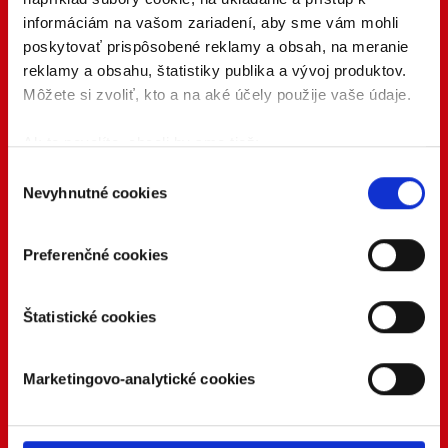
informáciám na vašom zariadení, aby sme vám mohli
poskytovať prispôsobené reklamy a obsah, na meranie
reklamy a obsahu, štatistiky publika a vývoj produktov.
Môžete si zvoliť, kto a na aké účely použije vaše údaje.
Ak to povolíte, chceli by sme tiež:
Zhromažďovať informácie o vašej geografickej
Výber
Nevyhnutné cookies
polohe s presnosťou na niekoľko metrov
súhlasu
Identifikovať vaše zariadenie aktívnym
skenovaním konkrétnych charakteristík (odtlačky
Preferenčné cookies
prstov).
Viac informácií o tom, ako sa spracúvajú vaše osobné
Štatistické cookies
údaje, nájdete v časti s
vašimi nastaveniami
. Súhlas
môžete kedykoľvek zmeniť alebo odvolať cez Vyhlásenie
o používaní súborov cookie.
Marketingovo-analytické cookies
Naša webstránka používa cookies. Aktívnym
nastavením nám udelíte súhlas s využívaním