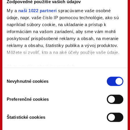
Zodpovedné použitie vašich údajov
My a
naši 1022 partneri
spracúvame vaše osobné
údaje, napr. vaše číslo IP pomocou technológie, ako sú
napríklad súbory cookie, na ukladanie a prístup k
informáciám na vašom zariadení, aby sme vám mohli
poskytovať prispôsobené reklamy a obsah, na meranie
reklamy a obsahu, štatistiky publika a vývoj produktov.
Môžete si zvoliť, kto a na aké účely použije vaše údaje.
Ak to povolíte, chceli by sme tiež:
Zhromažďovať informácie o vašej geografickej
Výber
Nevyhnutné cookies
polohe s presnosťou na niekoľko metrov
súhlasu
Identifikovať vaše zariadenie aktívnym
skenovaním konkrétnych charakteristík (odtlačky
Preferenčné cookies
prstov).
Viac informácií o tom, ako sa spracúvajú vaše osobné
Štatistické cookies
údaje, nájdete v časti s
vašimi nastaveniami
. Súhlas
môžete kedykoľvek zmeniť alebo odvolať cez Vyhlásenie