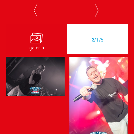
previous
next
3
/175
galéria