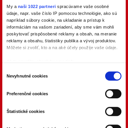
My a
naši 1022 partneri
spracúvame vaše osobné
údaje, napr. vaše číslo IP pomocou technológie, ako sú
napríklad súbory cookie, na ukladanie a prístup k
informáciám na vašom zariadení, aby sme vám mohli
poskytovať prispôsobené reklamy a obsah, na meranie
reklamy a obsahu, štatistiky publika a vývoj produktov.
Môžete si zvoliť, kto a na aké účely použije vaše údaje.
Ak to povolíte, chceli by sme tiež:
Zhromažďovať informácie o vašej geografickej
Výber
Nevyhnutné cookies
polohe s presnosťou na niekoľko metrov
súhlasu
Identifikovať vaše zariadenie aktívnym
skenovaním konkrétnych charakteristík (odtlačky
Preferenčné cookies
prstov).
Viac informácií o tom, ako sa spracúvajú vaše osobné
Štatistické cookies
údaje, nájdete v časti s
vašimi nastaveniami
. Súhlas
môžete kedykoľvek zmeniť alebo odvolať cez Vyhlásenie
o používaní súborov cookie.