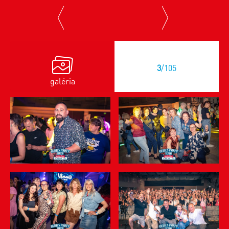
previous
next
3
/105
galéria