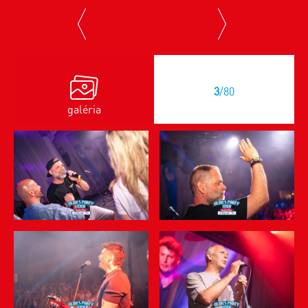
previous
next
3
/80
galéria