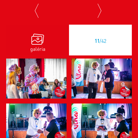
previous
next
11
/42
galéria