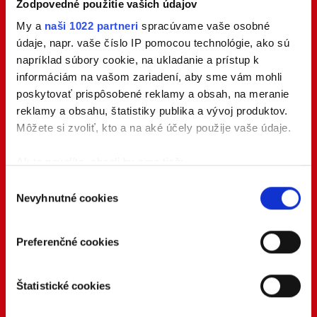
Zodpovedné použitie vašich údajov
My a
naši 1022 partneri
spracúvame vaše osobné
údaje, napr. vaše číslo IP pomocou technológie, ako sú
napríklad súbory cookie, na ukladanie a prístup k
informáciám na vašom zariadení, aby sme vám mohli
poskytovať prispôsobené reklamy a obsah, na meranie
reklamy a obsahu, štatistiky publika a vývoj produktov.
Môžete si zvoliť, kto a na aké účely použije vaše údaje.
Ak to povolíte, chceli by sme tiež:
Zhromažďovať informácie o vašej geografickej
Výber
Nevyhnutné cookies
polohe s presnosťou na niekoľko metrov
súhlasu
Identifikovať vaše zariadenie aktívnym
skenovaním konkrétnych charakteristík (odtlačky
Preferenčné cookies
prstov).
Viac informácií o tom, ako sa spracúvajú vaše osobné
Štatistické cookies
údaje, nájdete v časti s
vašimi nastaveniami
. Súhlas
môžete kedykoľvek zmeniť alebo odvolať cez Vyhlásenie