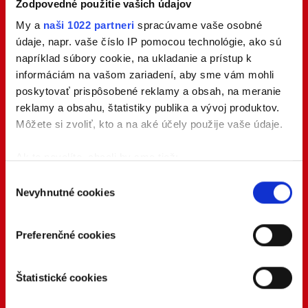
Zodpovedné použitie vašich údajov
My a
naši 1022 partneri
spracúvame vaše osobné
údaje, napr. vaše číslo IP pomocou technológie, ako sú
napríklad súbory cookie, na ukladanie a prístup k
informáciám na vašom zariadení, aby sme vám mohli
poskytovať prispôsobené reklamy a obsah, na meranie
reklamy a obsahu, štatistiky publika a vývoj produktov.
Môžete si zvoliť, kto a na aké účely použije vaše údaje.
Ak to povolíte, chceli by sme tiež:
Zhromažďovať informácie o vašej geografickej
Výber
Nevyhnutné cookies
polohe s presnosťou na niekoľko metrov
súhlasu
Identifikovať vaše zariadenie aktívnym
skenovaním konkrétnych charakteristík (odtlačky
Preferenčné cookies
prstov).
Viac informácií o tom, ako sa spracúvajú vaše osobné
Štatistické cookies
údaje, nájdete v časti s
vašimi nastaveniami
. Súhlas
môžete kedykoľvek zmeniť alebo odvolať cez Vyhlásenie