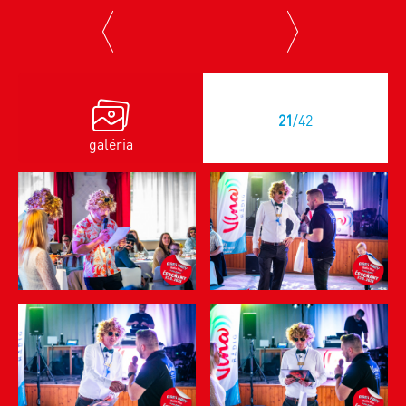
previous
next
21
/42
galéria