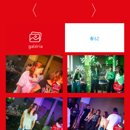
previous
next
8
/62
galéria