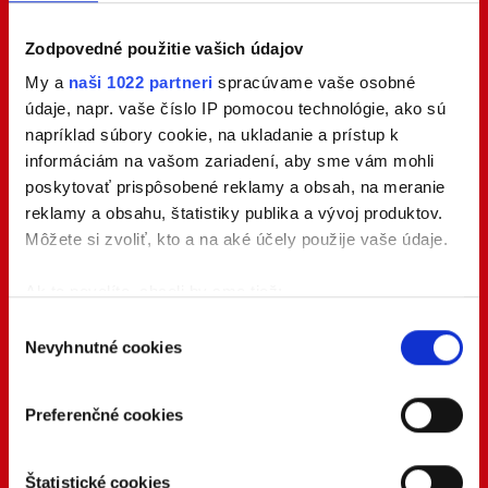
Zodpovedné použitie vašich údajov
My a
naši 1022 partneri
spracúvame vaše osobné
údaje, napr. vaše číslo IP pomocou technológie, ako sú
napríklad súbory cookie, na ukladanie a prístup k
informáciám na vašom zariadení, aby sme vám mohli
poskytovať prispôsobené reklamy a obsah, na meranie
reklamy a obsahu, štatistiky publika a vývoj produktov.
Môžete si zvoliť, kto a na aké účely použije vaše údaje.
Ak to povolíte, chceli by sme tiež:
Zhromažďovať informácie o vašej geografickej
Výber
Nevyhnutné cookies
polohe s presnosťou na niekoľko metrov
súhlasu
Identifikovať vaše zariadenie aktívnym
skenovaním konkrétnych charakteristík (odtlačky
Preferenčné cookies
prstov).
Viac informácií o tom, ako sa spracúvajú vaše osobné
Štatistické cookies
údaje, nájdete v časti s
vašimi nastaveniami
. Súhlas