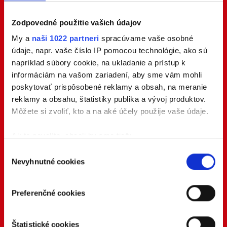
Zodpovedné použitie vašich údajov
My a
naši 1022 partneri
spracúvame vaše osobné
údaje, napr. vaše číslo IP pomocou technológie, ako sú
napríklad súbory cookie, na ukladanie a prístup k
informáciám na vašom zariadení, aby sme vám mohli
poskytovať prispôsobené reklamy a obsah, na meranie
reklamy a obsahu, štatistiky publika a vývoj produktov.
Môžete si zvoliť, kto a na aké účely použije vaše údaje.
Ak to povolíte, chceli by sme tiež:
Zhromažďovať informácie o vašej geografickej
Výber
Nevyhnutné cookies
polohe s presnosťou na niekoľko metrov
súhlasu
Identifikovať vaše zariadenie aktívnym
skenovaním konkrétnych charakteristík (odtlačky
Preferenčné cookies
prstov).
Viac informácií o tom, ako sa spracúvajú vaše osobné
Štatistické cookies
údaje, nájdete v časti s
vašimi nastaveniami
. Súhlas