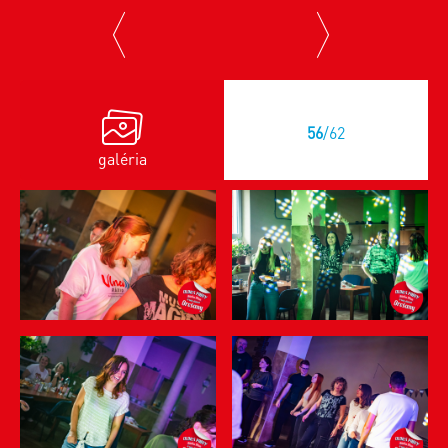
previous
next
56
/62
galéria