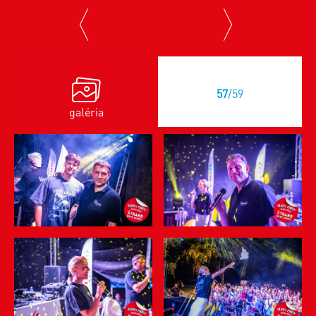
previous
next
57
/59
galéria