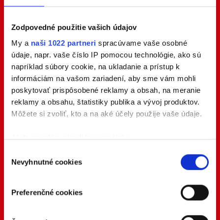
Zodpovedné použitie vašich údajov
My a
naši 1022 partneri
spracúvame vaše osobné
údaje, napr. vaše číslo IP pomocou technológie, ako sú
napríklad súbory cookie, na ukladanie a prístup k
informáciám na vašom zariadení, aby sme vám mohli
poskytovať prispôsobené reklamy a obsah, na meranie
reklamy a obsahu, štatistiky publika a vývoj produktov.
Môžete si zvoliť, kto a na aké účely použije vaše údaje.
Ak to povolíte, chceli by sme tiež:
Zhromažďovať informácie o vašej geografickej
Výber
Nevyhnutné cookies
polohe s presnosťou na niekoľko metrov
súhlasu
Identifikovať vaše zariadenie aktívnym
skenovaním konkrétnych charakteristík (odtlačky
Preferenčné cookies
prstov).
Viac informácií o tom, ako sa spracúvajú vaše osobné